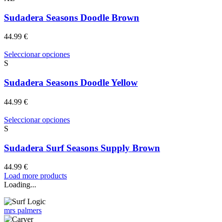
en
múltiples
la
variantes.
Sudadera Seasons Doodle Brown
página
Las
de
opciones
44.99
€
producto
se
pueden
Este
Seleccionar opciones
elegir
producto
S
en
tiene
la
múltiples
Sudadera Seasons Doodle Yellow
página
variantes.
de
Las
44.99
€
producto
opciones
se
Este
Seleccionar opciones
pueden
producto
S
elegir
tiene
en
múltiples
Sudadera Surf Seasons Supply Brown
la
variantes.
página
Las
44.99
€
de
opciones
Load more products
producto
se
Loading...
pueden
elegir
en
mrs palmers
la