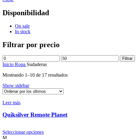
Disponibilidad
On sale
In stock
Filtrar por precio
Precio
Precio
Filtrar
mínimo
máximo
Inicio
Ropa
Sudaderas
Ordenado
Mostrando 1–10 de 17 resultados
por
Show sidebar
los
últimos
Leer más
Quiksilver Remote Planet
Este
Seleccionar opciones
producto
M