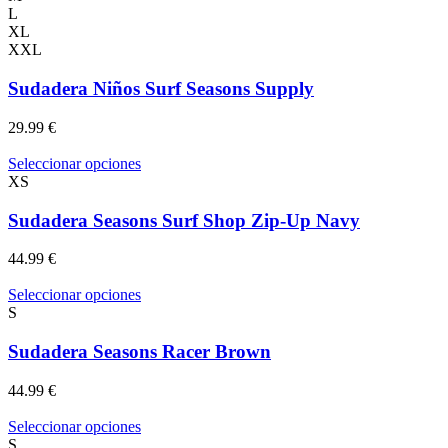
tiene
L
múltiples
XL
variantes.
XXL
Las
opciones
Sudadera Niños Surf Seasons Supply
se
pueden
29.99
€
elegir
en
Este
Seleccionar opciones
la
producto
XS
página
tiene
de
múltiples
Sudadera Seasons Surf Shop Zip-Up Navy
producto
variantes.
Las
44.99
€
opciones
se
Este
Seleccionar opciones
pueden
producto
S
elegir
tiene
en
múltiples
Sudadera Seasons Racer Brown
la
variantes.
página
Las
44.99
€
de
opciones
producto
se
Este
Seleccionar opciones
pueden
producto
S