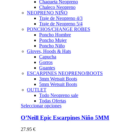
Chaqueta Neopreno
Chaleco Neopreno
NEOPRENO NIÑO
Traje de Neopreno 4/3
Traje de Neopreno 5/4
PONCHOS/CHANGE ROBES
Poncho Hombre
Poncho Mujer
Poncho Niño
Gloves, Hoods & Hats
Capucha
Gorros
Guantes
ESCARPINES NEOPRENO/BOOTS
3mm Wetsuit Boots
5mm Wetsuit Boots
OUTLET
Todo Neopreno
sale
Todas Ofertas
Este
Seleccionar opciones
producto
tiene
O’Neill Epic Escarpines Niño 5MM
múltiples
variantes.
27.95
€
Las