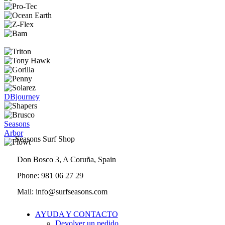
página
de
producto
DBjourney
Seasons
Arbor
Seasons Surf Shop
Don Bosco 3, A Coruña, Spain
Phone: 981 06 27 29
Mail: info@surfseasons.com
AYUDA Y CONTACTO
Devolver un pedido