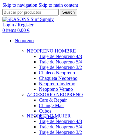
Skip to navigation
Skip to main content
Search
Login / Register
0
items
0.00
€
Neopreno
NEOPRENO HOMBRE
Traje de Neopreno 4/3
Traje de Neopreno 5/4
Traje de Neopreno 3/2
Chaleco Neopreno
Chaqueta Neopreno
Neopreno Invierno
Neopreno Verano
ACCESORIO NEOPRENO
Care & Repair
Change Mats
Cubos
NEOPRENO MUJER
Dry Bags
Traje de Neopreno 4/3
Traje de Neopreno 5/4
Traje de Neopreno 3/2