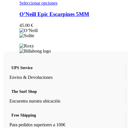
opciones
Este
Seleccionar opciones
se
producto
pueden
tiene
O’Neill Epic Escarpines 5MM
elegir
múltiples
en
variantes.
45.00
€
la
Las
página
opciones
de
se
producto
pueden
elegir
en
la
página
UPS Service
de
producto
Envios & Devoluciones
The Surf Shop
Encuentra nuestra ubicación
Free Shipping
Para pedidos superiores a 100€