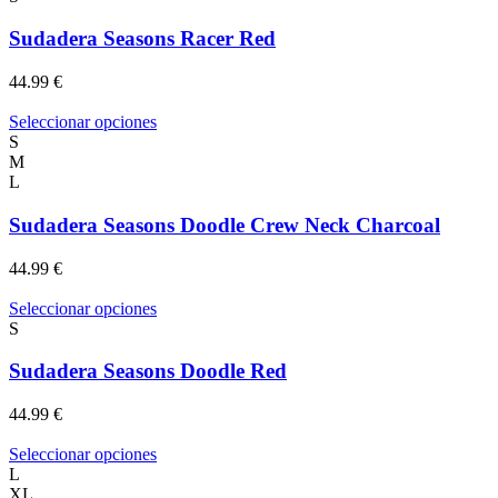
elegir
tiene
en
múltiples
Sudadera Seasons Racer Red
la
variantes.
página
Las
44.99
€
de
opciones
producto
se
Este
Seleccionar opciones
pueden
producto
S
elegir
tiene
M
en
múltiples
L
la
variantes.
página
Las
Sudadera Seasons Doodle Crew Neck Charcoal
de
opciones
producto
se
44.99
€
pueden
elegir
Este
Seleccionar opciones
en
producto
S
la
tiene
página
múltiples
Sudadera Seasons Doodle Red
de
variantes.
producto
Las
44.99
€
opciones
se
Este
Seleccionar opciones
pueden
producto
L
elegir
tiene
XL