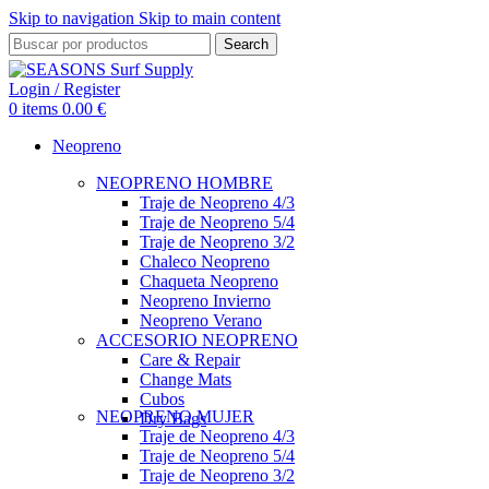
Skip to navigation
Skip to main content
Search
Login / Register
0
items
0.00
€
Neopreno
NEOPRENO HOMBRE
Traje de Neopreno 4/3
Traje de Neopreno 5/4
Traje de Neopreno 3/2
Chaleco Neopreno
Chaqueta Neopreno
Neopreno Invierno
Neopreno Verano
ACCESORIO NEOPRENO
Care & Repair
Change Mats
Cubos
NEOPRENO MUJER
Dry Bags
Traje de Neopreno 4/3
Traje de Neopreno 5/4
Traje de Neopreno 3/2