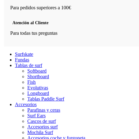
Para pedidos superiores a 100€
Atención al Cliente
Para todas tus preguntas
Surfskate
Fundas
Tablas de surf
Softboard
Shortboard
Fish
Evolutivas
Longboard
Tablas Paddle Surf
Accesorios
Parafinas y ceras
Surf Ears
Cascos de surf
Accesorios surf
Mochila Surf
Accesorios coche y furgoneta