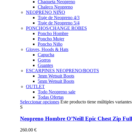
Chaqueta Neopreno
Chaleco Neopreno
NEOPRENO NIÑO
Traje de Neopreno 4/3
Traje de Neopreno 5/4
PONCHOS/CHANGE ROBES
Poncho Hombre
Poncho Mujer
Poncho Niño
Gloves, Hoods & Hats
Capucha
Gorros
Guantes
ESCARPINES NEOPRENO/BOOTS
3mm Wetsuit Boots
5mm Wetsuit Boots
OUTLET
Todo Neopreno
sale
Todas Ofertas
Seleccionar opciones
Este producto tiene múltiples variante
S
Neopreno Hombre O’Neill Epic Chest Zip F
260.00
€