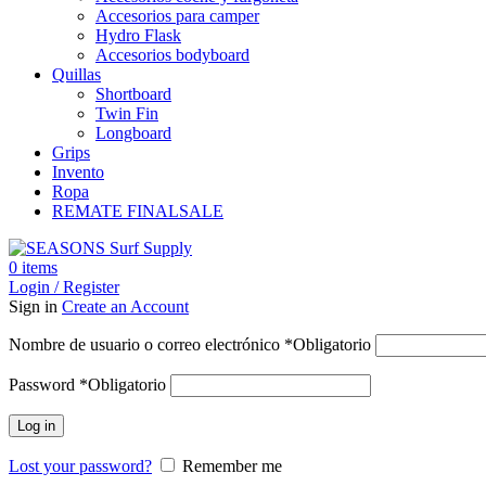
Accesorios para camper
Hydro Flask
Accesorios bodyboard
Quillas
Shortboard
Twin Fin
Longboard
Grips
Invento
Ropa
REMATE FINAL
SALE
0
items
Login / Register
Sign in
Create an Account
Nombre de usuario o correo electrónico
*
Obligatorio
Password
*
Obligatorio
Log in
Lost your password?
Remember me