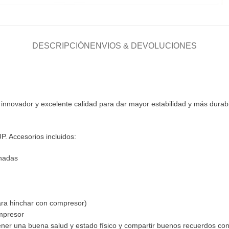
DESCRIPCIÓN
ENVIOS & DEVOLUCIONES
o innovador y excelente calidad para dar mayor estabilidad y más dura
P. Accesorios incluidos:
hadas
ara hinchar con compresor)
ompresor
ener una buena salud y estado físico y compartir buenos recuerdos co