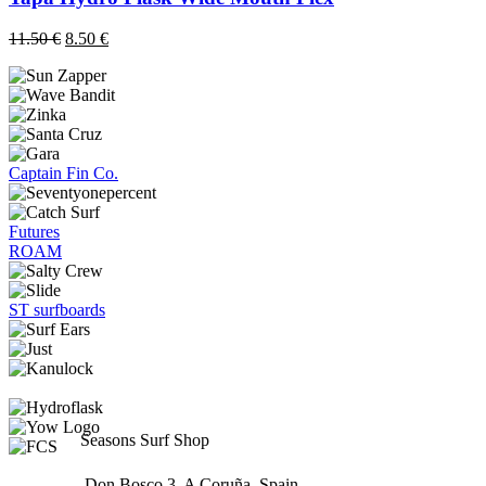
El
El
11.50
€
8.50
€
precio
precio
original
actual
era:
es:
11.50 €.
8.50 €.
Captain Fin Co.
Futures
ROAM
ST surfboards
Seasons Surf Shop
Don Bosco 3, A Coruña, Spain