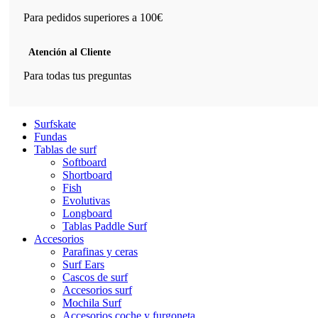
Para pedidos superiores a 100€
Atención al Cliente
Para todas tus preguntas
Surfskate
Fundas
Tablas de surf
Softboard
Shortboard
Fish
Evolutivas
Longboard
Tablas Paddle Surf
Accesorios
Parafinas y ceras
Surf Ears
Cascos de surf
Accesorios surf
Mochila Surf
Accesorios coche y furgoneta