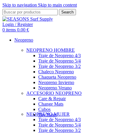
Skip to navigation
Skip to main content
Search
Login / Register
0
items
0.00
€
Neopreno
NEOPRENO HOMBRE
Traje de Neopreno 4/3
Traje de Neopreno 5/4
Traje de Neopreno 3/2
Chaleco Neopreno
Chaqueta Neopreno
Neopreno Invierno
Neopreno Verano
ACCESORIO NEOPRENO
Care & Repair
Change Mats
Cubos
NEOPRENO MUJER
Dry Bags
Traje de Neopreno 4/3
Traje de Neopreno 5/4
Traje de Neopreno 3/2