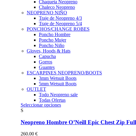
Chaqueta Neopreno
Chaleco Neopreno
NEOPRENO NIÑO
Traje de Neopreno 4/3
Traje de Neopreno 5/4
PONCHOS/CHANGE ROBES
Poncho Hombre
Poncho Mujer
Poncho Niño
Gloves, Hoods & Hats
Capucha
Gorros
Guantes
ESCARPINES NEOPRENO/BOOTS
3mm Wetsuit Boots
5mm Wetsuit Boots
OUTLET
Todo Neopreno
sale
Todas Ofertas
Este
Seleccionar opciones
producto
S
tiene
múltiples
Neopreno Hombre O’Neill Epic Chest Zip F
variantes.
Las
260.00
€