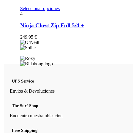
opciones
se
Este
Seleccionar opciones
pueden
producto
4
elegir
tiene
en
múltiples
Ninja Chest Zip Full 5/4 +
la
variantes.
página
Las
249.95
€
de
opciones
producto
se
pueden
elegir
en
la
página
de
UPS Service
producto
Envios & Devoluciones
The Surf Shop
Encuentra nuestra ubicación
Free Shipping