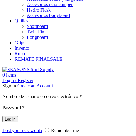
Accesorios para camper
Hydro Flask
Accesorios bodyboard
Quillas
Shortboard
Twin Fin
Longboard
Grips
Invento
Ropa
REMATE FINAL
SALE
0
items
Login / Register
Sign in
Create an Account
Obligatorio
Nombre de usuario o correo electrónico
*
Obligatorio
Password
*
Log in
Lost your password?
Remember me