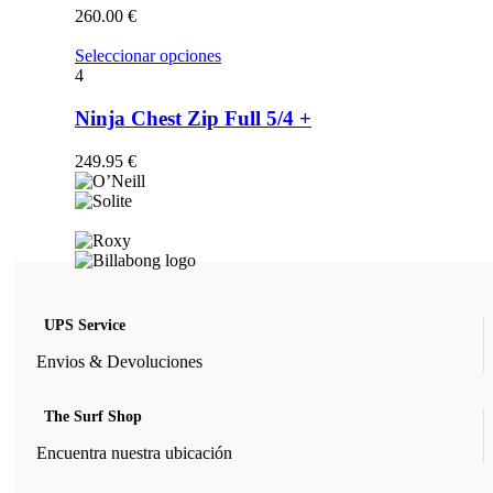
opciones
260.00
€
se
pueden
Este
Seleccionar opciones
elegir
producto
4
en
tiene
la
múltiples
Ninja Chest Zip Full 5/4 +
página
variantes.
de
Las
249.95
€
producto
opciones
se
pueden
elegir
en
la
página
de
UPS Service
producto
Envios & Devoluciones
The Surf Shop
Encuentra nuestra ubicación