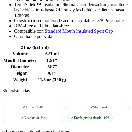
TempShield™ insulation elimina la condensacion y mantiene
las bebidas frias hasta 24 horas y las bebidas calientes hasta
12horas
Construccion duradera de acero inoxidable 18/8 Pro-Grade
BPA-Free and Phthalate-Free
Compatible con
Standard Mouth Insulated Sport Cap
Garantia de por vida
21 oz (621 ml)
Volume
621 ml
Mouth Diameter
1.91″
Diameter
2.87″
Height
9.4″
Weight
11.3 oz (320 g)
Sin existencias
Envío 24/48h
Stock real
Devolución fácil
Envío gratis desde 100€
0
People watching this product now!