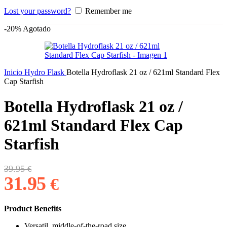
Lost your password?
Remember me
-20%
Agotado
Inicio
Hydro Flask
Botella Hydroflask 21 oz / 621ml Standard Flex
Cap Starfish
Botella Hydroflask 21 oz /
621ml Standard Flex Cap
Starfish
El
El
39.95
€
precio
precio
31.95
€
original
actual
era:
es:
39.95 €.
31.95 €.
Product Benefits
Versatil, middle-of-the-road size