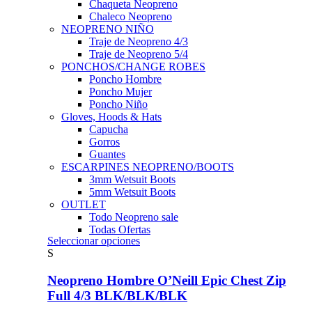
Chaqueta Neopreno
Chaleco Neopreno
NEOPRENO NIÑO
Traje de Neopreno 4/3
Traje de Neopreno 5/4
PONCHOS/CHANGE ROBES
Poncho Hombre
Poncho Mujer
Poncho Niño
Gloves, Hoods & Hats
Capucha
Gorros
Guantes
ESCARPINES NEOPRENO/BOOTS
3mm Wetsuit Boots
5mm Wetsuit Boots
OUTLET
Todo Neopreno
sale
Todas Ofertas
Este
Seleccionar opciones
producto
S
tiene
múltiples
Neopreno Hombre O’Neill Epic Chest Zip
variantes.
Full 4/3 BLK/BLK/BLK
Las