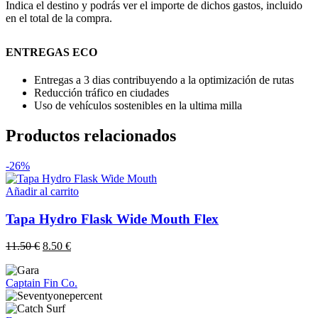
Indica el destino y podrás ver el importe de dichos gastos, incluido
en el total de la compra.
ENTREGAS ECO
Entregas a 3 dias contribuyendo a la optimización de rutas
Reducción tráfico en ciudades
Uso de vehículos sostenibles en la ultima milla
Productos relacionados
-26%
Añadir al carrito
Tapa Hydro Flask Wide Mouth Flex
El
El
11.50
€
8.50
€
precio
precio
original
actual
Captain Fin Co.
era:
es:
11.50 €.
8.50 €.