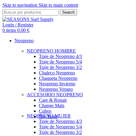
Skip to navigation
Skip to main content
Search
Login / Register
0
items
0.00
€
Neopreno
NEOPRENO HOMBRE
Traje de Neopreno 4/3
Traje de Neopreno 5/4
Traje de Neopreno 3/2
Chaleco Neopreno
Chaqueta Neopreno
Neopreno Invierno
Neopreno Verano
ACCESORIO NEOPRENO
Care & Repair
Change Mats
Cubos
NEOPRENO MUJER
Dry Bags
Traje de Neopreno 4/3
Traje de Neopreno 5/4
Traje de Neopreno 3/2