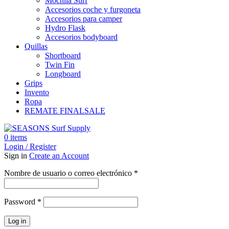
Mochila Surf
Accesorios coche y furgoneta
Accesorios para camper
Hydro Flask
Accesorios bodyboard
Quillas
Shortboard
Twin Fin
Longboard
Grips
Invento
Ropa
REMATE FINAL
SALE
0
items
Login / Register
Sign in
Create an Account
Obligatorio
Nombre de usuario o correo electrónico
*
Obligatorio
Password
*
Log in