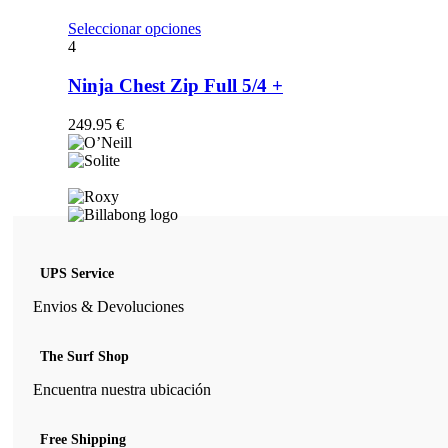
opciones
se
Este
Seleccionar opciones
pueden
producto
4
elegir
tiene
en
múltiples
Ninja Chest Zip Full 5/4 +
la
variantes.
página
Las
249.95
€
de
opciones
producto
se
pueden
elegir
en
la
página
de
UPS Service
producto
Envios & Devoluciones
The Surf Shop
Encuentra nuestra ubicación
Free Shipping