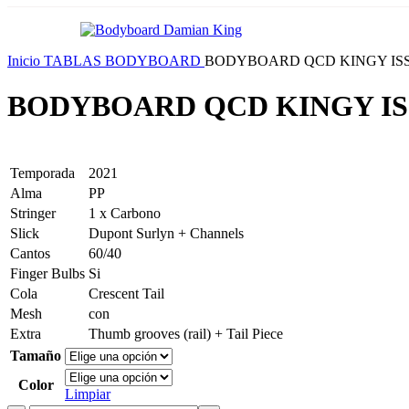
Inicio
TABLAS BODYBOARD
BODYBOARD QCD KINGY ISS
BODYBOARD QCD KINGY IS
Temporada
2021
Alma
PP
Stringer
1 x Carbono
Slick
Dupont Surlyn + Channels
Cantos
60/40
Finger Bulbs
Si
Cola
Crescent Tail
Mesh
con
Extra
Thumb grooves (rail) + Tail Piece
Tamaño
Color
Limpiar