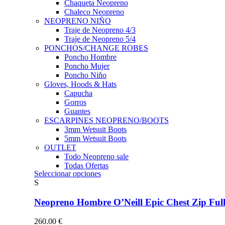
Chaqueta Neopreno
Chaleco Neopreno
NEOPRENO NIÑO
Traje de Neopreno 4/3
Traje de Neopreno 5/4
PONCHOS/CHANGE ROBES
Poncho Hombre
Poncho Mujer
Poncho Niño
Gloves, Hoods & Hats
Capucha
Gorros
Guantes
ESCARPINES NEOPRENO/BOOTS
3mm Wetsuit Boots
5mm Wetsuit Boots
OUTLET
Todo Neopreno
sale
Todas Ofertas
Este
Seleccionar opciones
producto
S
tiene
múltiples
Neopreno Hombre O’Neill Epic Chest Zip F
variantes.
Las
260.00
€