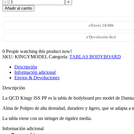
BODYBOARD
QCD
Añadir al carrito
KINGY
ISS
PP
Envío 24/48h
cantidad
Devolución fácil
0
People watching this product now!
SKU:
KINGYMODEL
Categoría:
TABLAS BODYBOARD
Descripción
Información adicional
Envios & Devoluciones
Descripción
La QCD Kingy ISS PP es la tabla de bodyboard pro model de Damia
Alma de Polipro de alta densidad,
duradero y ligero, que se adapta a t
La tabla viene con un stringer de rigidez media.
Información adicional