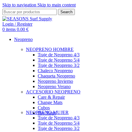
Skip to navigation
Skip to main content
Search
Login / Register
0
items
0.00
€
Neopreno
NEOPRENO HOMBRE
Traje de Neopreno 4/3
Traje de Neopreno 5/4
Traje de Neopreno 3/2
Chaleco Neopreno
Chaqueta Neopreno
Neopreno Invierno
Neopreno Verano
ACCESORIO NEOPRENO
Care & Repair
Change Mats
Cubos
NEOPRENO MUJER
Dry Bags
Traje de Neopreno 4/3
Traje de Neopreno 5/4
Traje de Neopreno 3/2