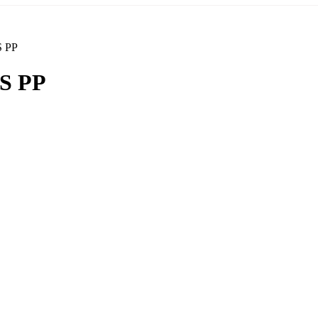
 PP
S PP