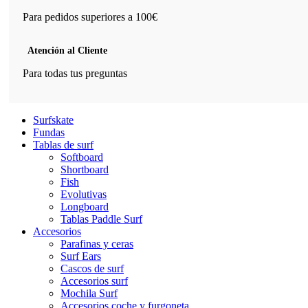
Para pedidos superiores a 100€
Atención al Cliente
Para todas tus preguntas
Surfskate
Fundas
Tablas de surf
Softboard
Shortboard
Fish
Evolutivas
Longboard
Tablas Paddle Surf
Accesorios
Parafinas y ceras
Surf Ears
Cascos de surf
Accesorios surf
Mochila Surf
Accesorios coche y furgoneta