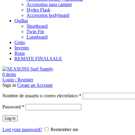
Accesorios para camper
Hydro Flask
Accesorios bodyboard
Quillas
Shortboard
Twin Fin
Longboard
Grips
Invento
Ropa
REMATE FINAL
SALE
0
items
Login / Register
Sign in
Create an Account
Obligatorio
Nombre de usuario o correo electrónico
*
Obligatorio
Password
*
Log in
Lost your password?
Remember me