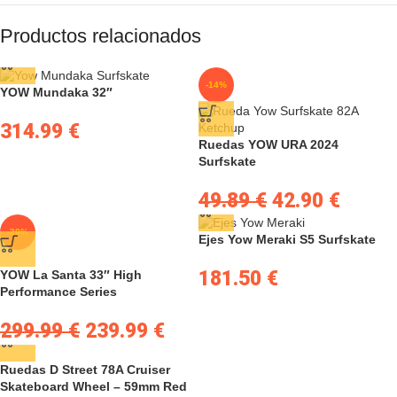
Productos relacionados
-14%
YOW Mundaka 32″
314.99
€
Ruedas YOW URA 2024
Surfskate
49.89
€
42.90
€
-20%
Ejes Yow Meraki S5 Surfskate
181.50
€
YOW La Santa 33″ High
Performance Series
299.99
€
239.99
€
Ruedas D Street 78A Cruiser
Skateboard Wheel – 59mm Red