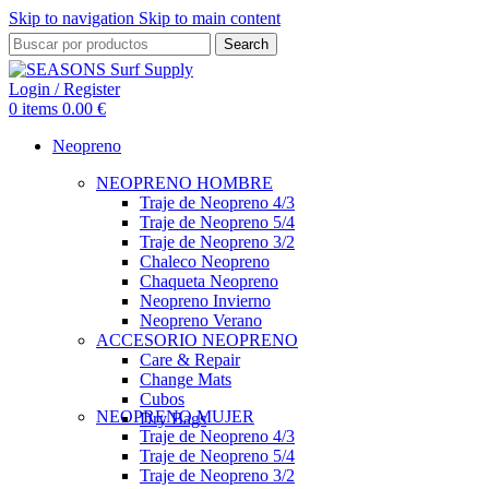
Skip to navigation
Skip to main content
Search
Login / Register
0
items
0.00
€
Neopreno
NEOPRENO HOMBRE
Traje de Neopreno 4/3
Traje de Neopreno 5/4
Traje de Neopreno 3/2
Chaleco Neopreno
Chaqueta Neopreno
Neopreno Invierno
Neopreno Verano
ACCESORIO NEOPRENO
Care & Repair
Change Mats
Cubos
NEOPRENO MUJER
Dry Bags
Traje de Neopreno 4/3
Traje de Neopreno 5/4
Traje de Neopreno 3/2