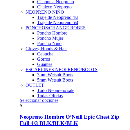
Chaqueta Neopreno
Chaleco Neopreno
NEOPRENO NIÑO
Traje de Neopreno 4/3
Traje de Neopreno 5/4
PONCHOS/CHANGE ROBES
Poncho Hombre
Poncho Mujer
Poncho Niño
Gloves, Hoods & Hats
Capucha
Gorros
Guantes
ESCARPINES NEOPRENO/BOOTS
3mm Wetsuit Boots
5mm Wetsuit Boots
OUTLET
Todo Neopreno
sale
Todas Ofertas
Este
Seleccionar opciones
producto
S
tiene
múltiples
Neopreno Hombre O’Neill Epic Chest Zip
variantes.
Full 4/3 BLK/BLK/BLK
Las