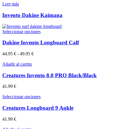
Leer más
Invento Dakine Kaimana
Este
Seleccionar opciones
producto
tiene
Dakine Invento Longboard Calf
múltiples
variantes.
Rango
44.95
€
-
49.95
€
Las
de
opciones
precios:
Añadir al carrito
se
desde
pueden
44.95 €
Creatures Invento 8.0 PRO Black/Black
elegir
hasta
en
49.95 €
41.99
€
la
página
Este
Seleccionar opciones
de
producto
producto
tiene
Creatures Longboard 9 Ankle
múltiples
variantes.
41.99
€
Las
opciones