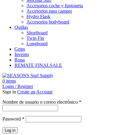
Mochila Surf
Accesorios coche y furgoneta
Accesorios para camper
Hydro Flask
Accesorios bodyboard
Quillas
Shortboard
Twin Fin
Longboard
Grips
Invento
Ropa
REMATE FINAL
SALE
0
items
Login / Register
Sign in
Create an Account
Obligatorio
Nombre de usuario o correo electrónico
*
Obligatorio
Password
*
Log in