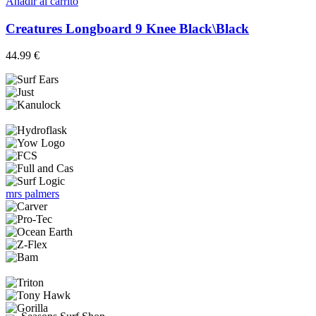
Añadir al carrito
se
pueden
Creatures Longboard 9 Knee Black\Black
elegir
en
44.99
€
la
página
de
producto
mrs palmers