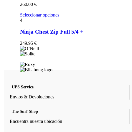
opciones
260.00
€
se
pueden
Este
Seleccionar opciones
elegir
producto
4
en
tiene
la
múltiples
Ninja Chest Zip Full 5/4 +
página
variantes.
de
Las
249.95
€
producto
opciones
se
pueden
elegir
en
la
página
de
UPS Service
producto
Envios & Devoluciones
The Surf Shop
Encuentra nuestra ubicación