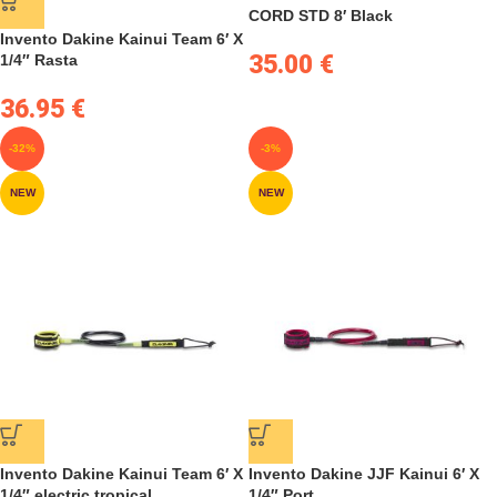
CORD STD 8′ Black
Invento Dakine Kainui Team 6′ X
35.00
€
1/4″ Rasta
36.95
€
-32%
-3%
NEW
NEW
Invento Dakine Kainui Team 6′ X
Invento Dakine JJF Kainui 6′ X
1/4″ electric tropical
1/4″ Port