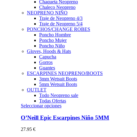
Chaqueta Neopreno
Chaleco Neopreno
NEOPRENO NIÑO
Traje de Neopreno 4/3
Traje de Neopreno 5/4
PONCHOS/CHANGE ROBES
Poncho Hombre
Poncho Mujer
Poncho Niño
Gloves, Hoods & Hats
Capucha
Gorros
Guantes
ESCARPINES NEOPRENO/BOOTS
3mm Wetsuit Boots
5mm Wetsuit Boots
OUTLET
Todo Neopreno
sale
Todas Ofertas
Este
Seleccionar opciones
producto
tiene
O’Neill Epic Escarpines Niño 5MM
múltiples
variantes.
27.95
€
Las