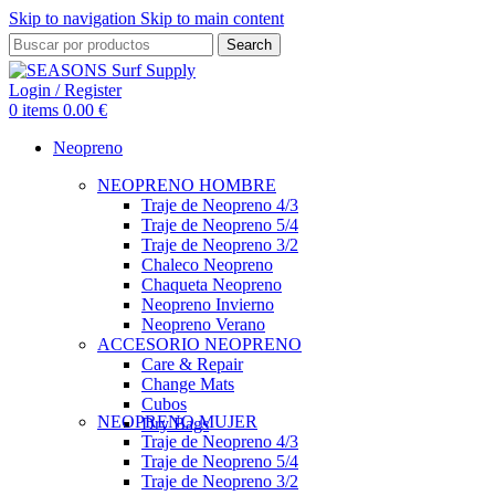
Skip to navigation
Skip to main content
Search
Login / Register
0
items
0.00
€
Neopreno
NEOPRENO HOMBRE
Traje de Neopreno 4/3
Traje de Neopreno 5/4
Traje de Neopreno 3/2
Chaleco Neopreno
Chaqueta Neopreno
Neopreno Invierno
Neopreno Verano
ACCESORIO NEOPRENO
Care & Repair
Change Mats
Cubos
NEOPRENO MUJER
Dry Bags
Traje de Neopreno 4/3
Traje de Neopreno 5/4
Traje de Neopreno 3/2