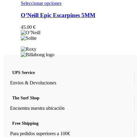
opciones
Este
Seleccionar opciones
se
producto
pueden
tiene
O’Neill Epic Escarpines 5MM
elegir
múltiples
en
variantes.
45.00
€
la
Las
página
opciones
de
se
producto
pueden
elegir
en
la
página
UPS Service
de
producto
Envios & Devoluciones
The Surf Shop
Encuentra nuestra ubicación
Free Shipping
Para pedidos superiores a 100€