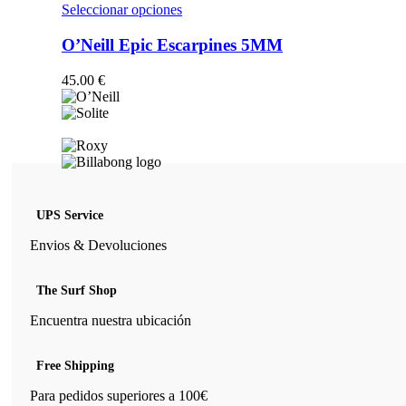
opciones
Este
Seleccionar opciones
se
producto
pueden
tiene
O’Neill Epic Escarpines 5MM
elegir
múltiples
en
variantes.
45.00
€
la
Las
página
opciones
de
se
producto
pueden
elegir
en
la
página
UPS Service
de
producto
Envios & Devoluciones
The Surf Shop
Encuentra nuestra ubicación
Free Shipping
Para pedidos superiores a 100€