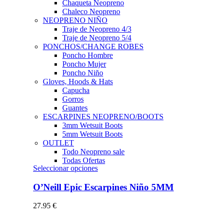
Chaqueta Neopreno
Chaleco Neopreno
NEOPRENO NIÑO
Traje de Neopreno 4/3
Traje de Neopreno 5/4
PONCHOS/CHANGE ROBES
Poncho Hombre
Poncho Mujer
Poncho Niño
Gloves, Hoods & Hats
Capucha
Gorros
Guantes
ESCARPINES NEOPRENO/BOOTS
3mm Wetsuit Boots
5mm Wetsuit Boots
OUTLET
Todo Neopreno
sale
Todas Ofertas
Este
Seleccionar opciones
producto
tiene
O’Neill Epic Escarpines Niño 5MM
múltiples
variantes.
27.95
€
Las