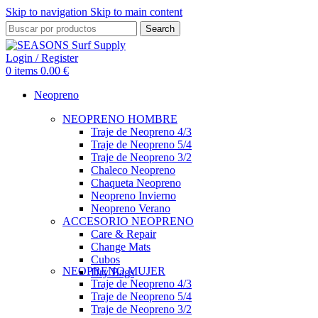
Skip to navigation
Skip to main content
Search
Login / Register
0
items
0.00
€
Neopreno
NEOPRENO HOMBRE
Traje de Neopreno 4/3
Traje de Neopreno 5/4
Traje de Neopreno 3/2
Chaleco Neopreno
Chaqueta Neopreno
Neopreno Invierno
Neopreno Verano
ACCESORIO NEOPRENO
Care & Repair
Change Mats
Cubos
NEOPRENO MUJER
Dry Bags
Traje de Neopreno 4/3
Traje de Neopreno 5/4
Traje de Neopreno 3/2