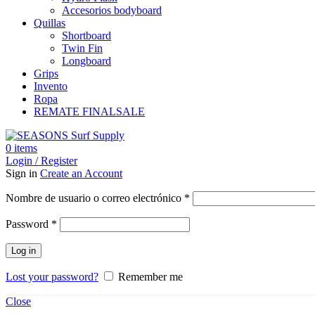
Accesorios bodyboard
Quillas
Shortboard
Twin Fin
Longboard
Grips
Invento
Ropa
REMATE FINAL
SALE
0
items
Login / Register
Sign in
Create an Account
Obligatorio
Nombre de usuario o correo electrónico
*
Obligatorio
Password
*
Log in
Lost your password?
Remember me
Close