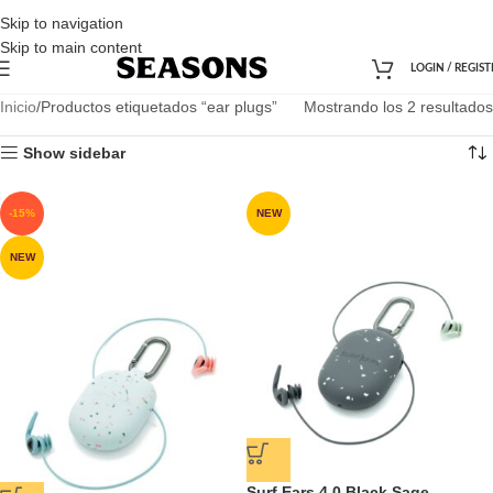
Skip to navigation
Skip to main content
LOGIN / REGIST
Inicio
Productos etiquetados “ear plugs”
Mostrando los 2 resultados
Show sidebar
-15%
NEW
NEW
Surf Ears 4.0 Black Sage