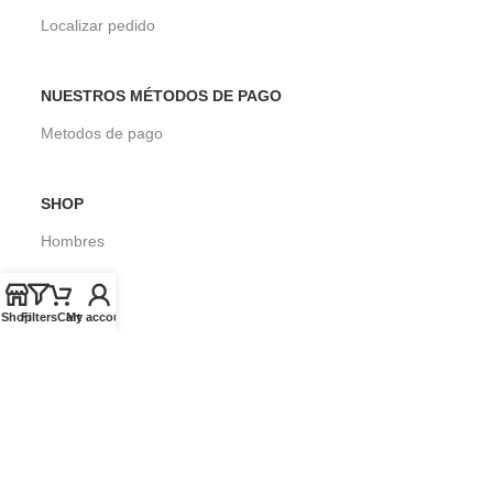
Localizar pedido
NUESTROS MÉTODOS DE PAGO
Metodos de pago
SHOP
Hombres
Mujeres
Niños
Shop
Filters
Cart
My account
Surf
SOBRE SEASONS SURF SHOP
Blog