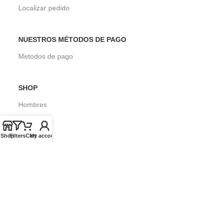
Localizar pedido
NUESTROS MÉTODOS DE PAGO
Metodos de pago
SHOP
Hombres
Mujeres
Shop
Filters
Cart
My account
Niños
Surf
SOBRE SEASONS SURF SHOP
Blog
Envios