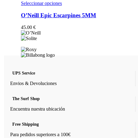
opciones
Este
Seleccionar opciones
se
producto
pueden
tiene
O’Neill Epic Escarpines 5MM
elegir
múltiples
en
variantes.
45.00
€
la
Las
página
opciones
de
se
producto
pueden
elegir
en
la
página
UPS Service
de
producto
Envios & Devoluciones
The Surf Shop
Encuentra nuestra ubicación
Free Shipping
Para pedidos superiores a 100€