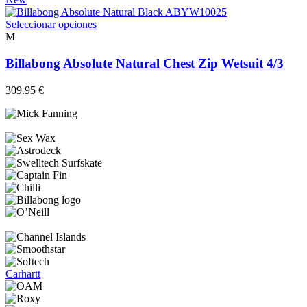
Este
Seleccionar opciones
producto
M
tiene
múltiples
Billabong Absolute Natural Chest Zip Wetsuit 4/3
variantes.
Las
309.95
€
opciones
se
pueden
elegir
en
la
página
de
producto
Carhartt