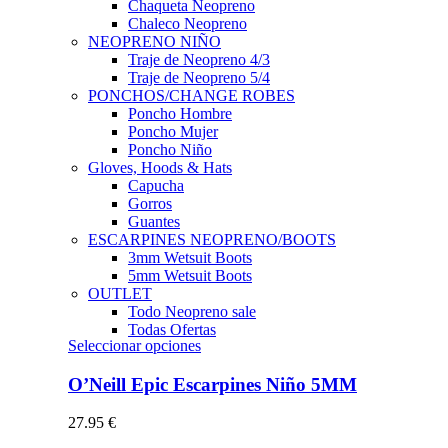
Chaqueta Neopreno
Chaleco Neopreno
NEOPRENO NIÑO
Traje de Neopreno 4/3
Traje de Neopreno 5/4
PONCHOS/CHANGE ROBES
Poncho Hombre
Poncho Mujer
Poncho Niño
Gloves, Hoods & Hats
Capucha
Gorros
Guantes
ESCARPINES NEOPRENO/BOOTS
3mm Wetsuit Boots
5mm Wetsuit Boots
OUTLET
Todo Neopreno
sale
Todas Ofertas
Este
Seleccionar opciones
producto
tiene
O’Neill Epic Escarpines Niño 5MM
múltiples
variantes.
27.95
€
Las