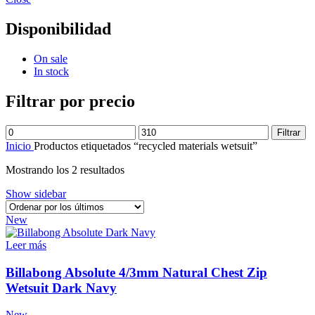
Disponibilidad
On sale
In stock
Filtrar por precio
Precio
Precio
Filtrar
mínimo
máximo
Inicio
Productos etiquetados “recycled materials wetsuit”
Ordenado
Mostrando los 2 resultados
por
Show sidebar
los
últimos
New
Leer más
Billabong Absolute 4/3mm Natural Chest Zip
Wetsuit Dark Navy
New