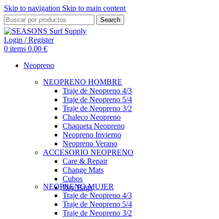
Skip to navigation
Skip to main content
Search
Login / Register
0
items
0.00
€
Neopreno
NEOPRENO HOMBRE
Traje de Neopreno 4/3
Traje de Neopreno 5/4
Traje de Neopreno 3/2
Chaleco Neopreno
Chaqueta Neopreno
Neopreno Invierno
Neopreno Verano
ACCESORIO NEOPRENO
Care & Repair
Change Mats
Cubos
NEOPRENO MUJER
Dry Bags
Traje de Neopreno 4/3
Traje de Neopreno 5/4
Traje de Neopreno 3/2