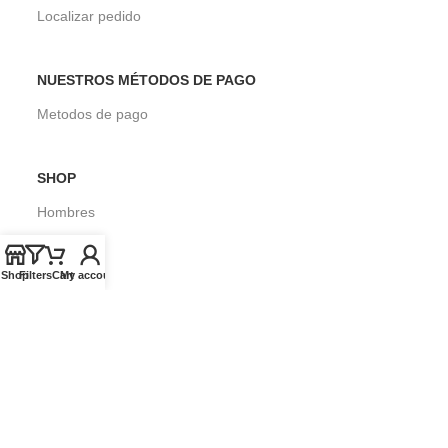
Localizar pedido
NUESTROS MÉTODOS DE PAGO
Metodos de pago
SHOP
Hombres
Mujeres
Shop
Filters
Cart
My account
Niños
Surf
SOBRE SEASONS SURF SHOP
Blog
Envios