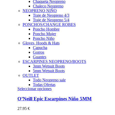
Chaqueta Neopreno
Chaleco Neopreno
NEOPRENO NIÑO
Traje de Neopreno 4/3
Traje de Neopreno 5/4
PONCHOS/CHANGE ROBES
Poncho Hombre
Poncho Mujer
Poncho Niño
Gloves, Hoods & Hats
Capucha
Gorros
Guantes
ESCARPINES NEOPRENO/BOOTS
3mm Wetsuit Boots
5mm Wetsuit Boots
OUTLET
Todo Neopreno
sale
Todas Ofertas
Este
Seleccionar opciones
producto
tiene
O’Neill Epic Escarpines Niño 5MM
múltiples
variantes.
27.95
€
Las