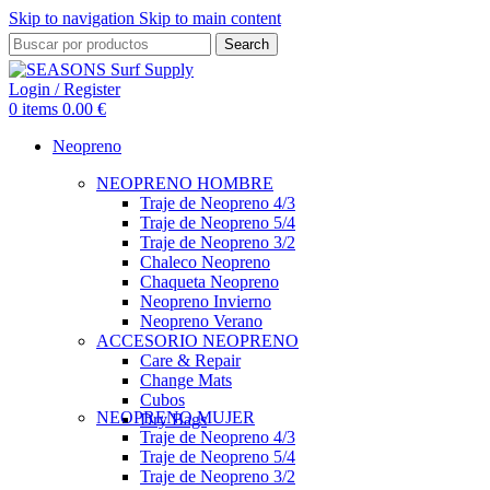
Skip to navigation
Skip to main content
Search
Login / Register
0
items
0.00
€
Neopreno
NEOPRENO HOMBRE
Traje de Neopreno 4/3
Traje de Neopreno 5/4
Traje de Neopreno 3/2
Chaleco Neopreno
Chaqueta Neopreno
Neopreno Invierno
Neopreno Verano
ACCESORIO NEOPRENO
Care & Repair
Change Mats
Cubos
NEOPRENO MUJER
Dry Bags
Traje de Neopreno 4/3
Traje de Neopreno 5/4
Traje de Neopreno 3/2