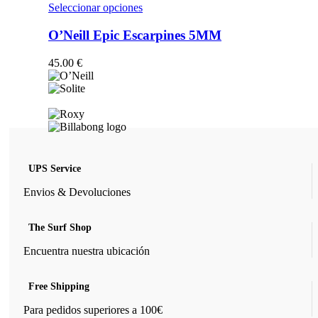
opciones
Este
Seleccionar opciones
se
producto
pueden
tiene
O’Neill Epic Escarpines 5MM
elegir
múltiples
en
variantes.
45.00
€
la
Las
página
opciones
de
se
producto
pueden
elegir
en
la
página
UPS Service
de
producto
Envios & Devoluciones
The Surf Shop
Encuentra nuestra ubicación
Free Shipping
Para pedidos superiores a 100€