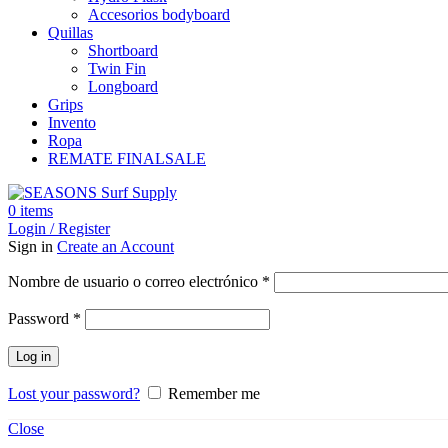
Accesorios bodyboard
Quillas
Shortboard
Twin Fin
Longboard
Grips
Invento
Ropa
REMATE FINAL
SALE
0
items
Login / Register
Sign in
Create an Account
Obligatorio
Nombre de usuario o correo electrónico
*
Obligatorio
Password
*
Log in
Lost your password?
Remember me
Close