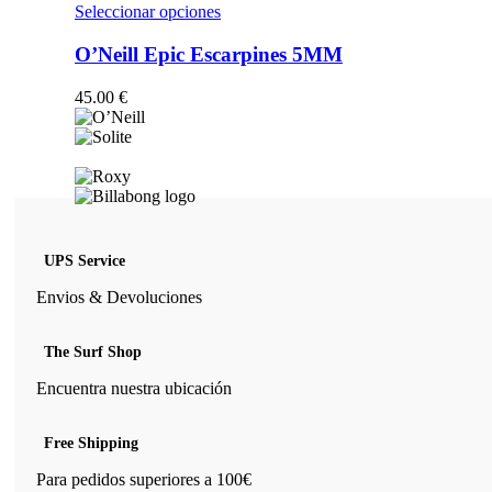
opciones
Este
Seleccionar opciones
se
producto
pueden
tiene
O’Neill Epic Escarpines 5MM
elegir
múltiples
en
variantes.
45.00
€
la
Las
página
opciones
de
se
producto
pueden
elegir
en
la
página
UPS Service
de
producto
Envios & Devoluciones
The Surf Shop
Encuentra nuestra ubicación
Free Shipping
Para pedidos superiores a 100€