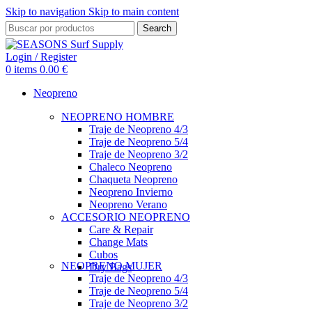
Skip to navigation
Skip to main content
Search
Login / Register
0
items
0.00
€
Neopreno
NEOPRENO HOMBRE
Traje de Neopreno 4/3
Traje de Neopreno 5/4
Traje de Neopreno 3/2
Chaleco Neopreno
Chaqueta Neopreno
Neopreno Invierno
Neopreno Verano
ACCESORIO NEOPRENO
Care & Repair
Change Mats
Cubos
NEOPRENO MUJER
Dry Bags
Traje de Neopreno 4/3
Traje de Neopreno 5/4
Traje de Neopreno 3/2