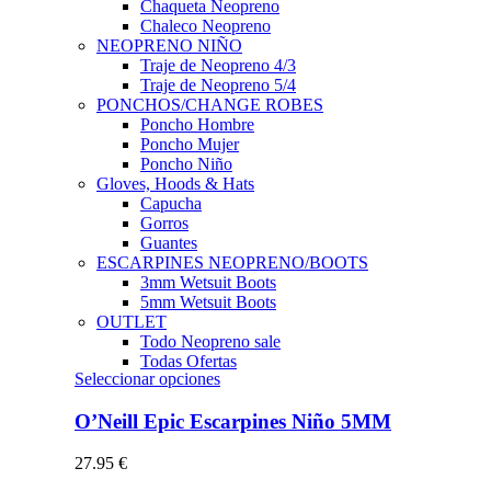
Chaqueta Neopreno
Chaleco Neopreno
NEOPRENO NIÑO
Traje de Neopreno 4/3
Traje de Neopreno 5/4
PONCHOS/CHANGE ROBES
Poncho Hombre
Poncho Mujer
Poncho Niño
Gloves, Hoods & Hats
Capucha
Gorros
Guantes
ESCARPINES NEOPRENO/BOOTS
3mm Wetsuit Boots
5mm Wetsuit Boots
OUTLET
Todo Neopreno
sale
Todas Ofertas
Este
Seleccionar opciones
producto
tiene
O’Neill Epic Escarpines Niño 5MM
múltiples
variantes.
27.95
€
Las