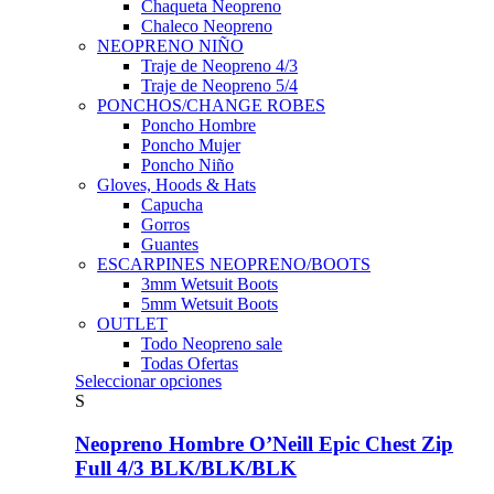
Chaqueta Neopreno
Chaleco Neopreno
NEOPRENO NIÑO
Traje de Neopreno 4/3
Traje de Neopreno 5/4
PONCHOS/CHANGE ROBES
Poncho Hombre
Poncho Mujer
Poncho Niño
Gloves, Hoods & Hats
Capucha
Gorros
Guantes
ESCARPINES NEOPRENO/BOOTS
3mm Wetsuit Boots
5mm Wetsuit Boots
OUTLET
Todo Neopreno
sale
Todas Ofertas
Este
Seleccionar opciones
producto
S
tiene
múltiples
Neopreno Hombre O’Neill Epic Chest Zip
variantes.
Full 4/3 BLK/BLK/BLK
Las