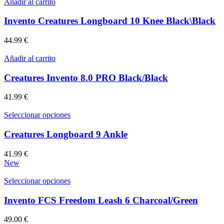
Añadir al carrito
Invento Creatures Longboard 10 Knee Black\Black
44.99
€
Añadir al carrito
Creatures Invento 8.0 PRO Black/Black
41.99
€
Este
Seleccionar opciones
producto
tiene
Creatures Longboard 9 Ankle
múltiples
variantes.
41.99
€
Las
New
opciones
se
Este
Seleccionar opciones
pueden
producto
elegir
tiene
Invento FCS Freedom Leash 6 Charcoal/Green
en
múltiples
la
variantes.
49.00
€
página