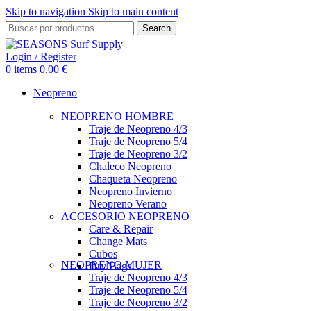
Skip to navigation
Skip to main content
Search
Login / Register
0
items
0.00
€
Neopreno
NEOPRENO HOMBRE
Traje de Neopreno 4/3
Traje de Neopreno 5/4
Traje de Neopreno 3/2
Chaleco Neopreno
Chaqueta Neopreno
Neopreno Invierno
Neopreno Verano
ACCESORIO NEOPRENO
Care & Repair
Change Mats
Cubos
NEOPRENO MUJER
Dry Bags
Traje de Neopreno 4/3
Traje de Neopreno 5/4
Traje de Neopreno 3/2