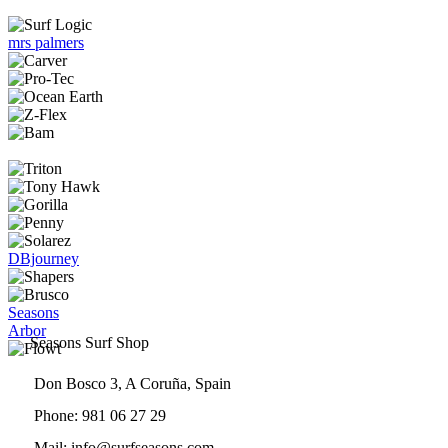
Las
de
opciones
producto
se
mrs palmers
pueden
elegir
en
la
página
de
producto
DBjourney
Seasons
Arbor
Seasons Surf Shop
Don Bosco 3, A Coruña, Spain
Phone: 981 06 27 29
Mail: info@surfseasons.com