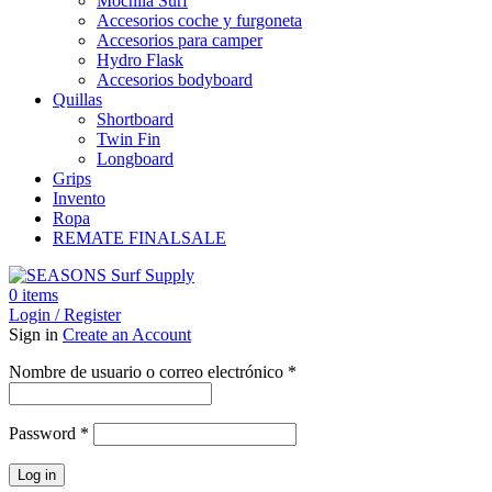
Mochila Surf
Accesorios coche y furgoneta
Accesorios para camper
Hydro Flask
Accesorios bodyboard
Quillas
Shortboard
Twin Fin
Longboard
Grips
Invento
Ropa
REMATE FINAL
SALE
0
items
Login / Register
Sign in
Create an Account
Obligatorio
Nombre de usuario o correo electrónico
*
Obligatorio
Password
*
Log in