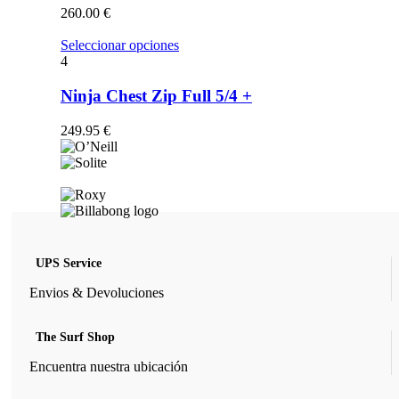
opciones
260.00
€
se
pueden
Este
Seleccionar opciones
elegir
producto
4
en
tiene
la
múltiples
Ninja Chest Zip Full 5/4 +
página
variantes.
de
Las
249.95
€
producto
opciones
se
pueden
elegir
en
la
página
de
UPS Service
producto
Envios & Devoluciones
The Surf Shop
Encuentra nuestra ubicación