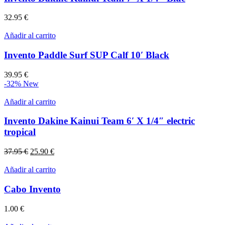
32.95
€
Añadir al carrito
Invento Paddle Surf SUP Calf 10′ Black
39.95
€
-32%
New
Añadir al carrito
Invento Dakine Kainui Team 6′ X 1/4″ electric
tropical
El
El
37.95
€
25.90
€
precio
precio
original
actual
Añadir al carrito
era:
es:
37.95 €.
25.90 €.
Cabo Invento
1.00
€