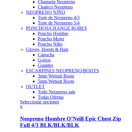
Chaqueta Neopreno
Chaleco Neopreno
NEOPRENO NIÑO
Traje de Neopreno 4/3
Traje de Neopreno 5/4
PONCHOS/CHANGE ROBES
Poncho Hombre
Poncho Mujer
Poncho Niño
Gloves, Hoods & Hats
Capucha
Gorros
Guantes
ESCARPINES NEOPRENO/BOOTS
3mm Wetsuit Boots
5mm Wetsuit Boots
OUTLET
Todo Neopreno
sale
Todas Ofertas
Este
Seleccionar opciones
producto
S
tiene
múltiples
Neopreno Hombre O’Neill Epic Chest Zip
variantes.
Full 4/3 BLK/BLK/BLK
Las