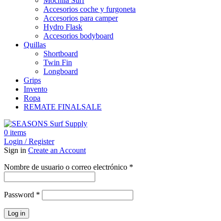
Mochila Surf
Accesorios coche y furgoneta
Accesorios para camper
Hydro Flask
Accesorios bodyboard
Quillas
Shortboard
Twin Fin
Longboard
Grips
Invento
Ropa
REMATE FINAL
SALE
0
items
Login / Register
Sign in
Create an Account
Obligatorio
Nombre de usuario o correo electrónico
*
Obligatorio
Password
*
Log in