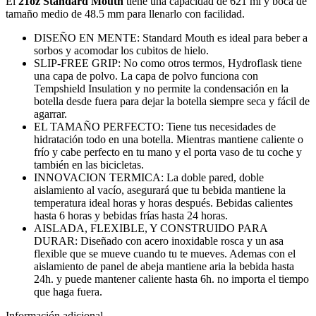
El
21oz Standard Mouth
tiene una capacidad de 621 ml y boca de
tamaño medio de 48.5 mm para llenarlo con facilidad.
DISEÑO EN MENTE: Standard Mouth es ideal para beber a
sorbos y acomodar los cubitos de hielo.
SLIP-FREE GRIP: No como otros termos, Hydroflask tiene
una capa de polvo. La capa de polvo funciona con
Tempshield Insulation y no permite la condensación en la
botella desde fuera para dejar la botella siempre seca y fácil de
agarrar.
EL TAMAÑO PERFECTO: Tiene tus necesidades de
hidratación todo en una botella. Mientras mantiene caliente o
frío y cabe perfecto en tu mano y el porta vaso de tu coche y
también en las bicicletas.
INNOVACION TERMICA: La doble pared, doble
aislamiento al vacío, asegurará que tu bebida mantiene la
temperatura ideal horas y horas después. Bebidas calientes
hasta 6 horas y bebidas frías hasta 24 horas.
AISLADA, FLEXIBLE, Y CONSTRUIDO PARA
DURAR: Diseñado con acero inoxidable rosca y un asa
flexible que se mueve cuando tu te mueves. Ademas con el
aislamiento de panel de abeja mantiene aria la bebida hasta
24h. y puede mantener caliente hasta 6h. no importa el tiempo
que haga fuera.
Información adicional