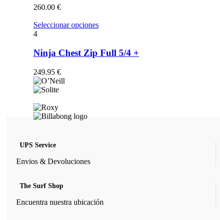
opciones
260.00
€
se
pueden
Este
Seleccionar opciones
elegir
producto
4
en
tiene
la
múltiples
Ninja Chest Zip Full 5/4 +
página
variantes.
de
Las
249.95
€
producto
opciones
se
pueden
elegir
en
la
página
de
UPS Service
producto
Envios & Devoluciones
The Surf Shop
Encuentra nuestra ubicación