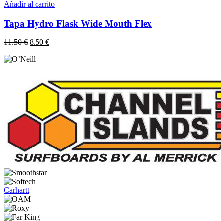
Añadir al carrito
Tapa Hydro Flask Wide Mouth Flex
El
El
11.50
€
8.50
€
precio
precio
original
actual
era:
es:
11.50 €.
8.50 €.
Carhartt