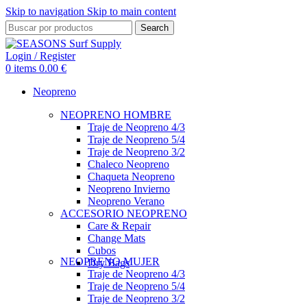
Skip to navigation
Skip to main content
Search
Login / Register
0
items
0.00
€
Neopreno
NEOPRENO HOMBRE
Traje de Neopreno 4/3
Traje de Neopreno 5/4
Traje de Neopreno 3/2
Chaleco Neopreno
Chaqueta Neopreno
Neopreno Invierno
Neopreno Verano
ACCESORIO NEOPRENO
Care & Repair
Change Mats
Cubos
NEOPRENO MUJER
Dry Bags
Traje de Neopreno 4/3
Traje de Neopreno 5/4
Traje de Neopreno 3/2