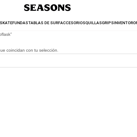
SKATE
FUNDAS
TABLAS DE SURF
ACCESORIOS
QUILLAS
GRIPS
INVENTO
RO
flask”
e coincidan con tu selección.