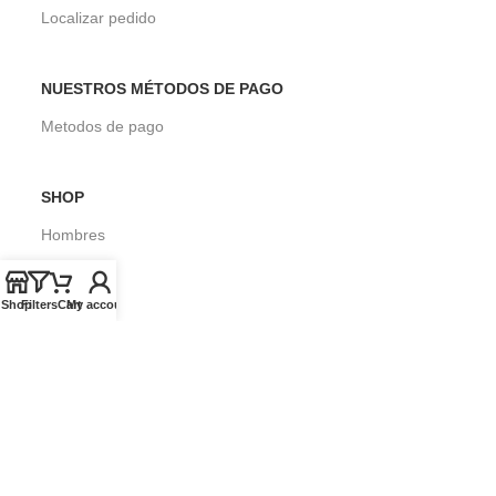
Localizar pedido
NUESTROS MÉTODOS DE PAGO
Metodos de pago
SHOP
Hombres
Mujeres
Shop
Filters
Cart
My account
Niños
Surf
SOBRE SEASONS SURF SHOP
Blog
Envios