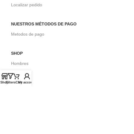
Localizar pedido
NUESTROS MÉTODOS DE PAGO
Metodos de pago
SHOP
Hombres
Mujeres
Shop
Filters
Cart
My account
Niños
Surf
SOBRE SEASONS SURF SHOP
Blog
Envios