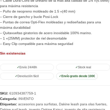
– Cable Dura-Cord de uretano de la más alta calidad de 1/4 «(6.5MM)
para máxima resistencia
– Puño de neopreno moldeado de 1.5 «(40 mm)
– Cierre de gancho y bucle Posi-Lock
– Puntas de correa Opti-Flex moldeadas y rediseñadas para una
máxima durabilidad
– Quitavueltas giratorios de acero inoxidable 100% marino.
– 1 «(25MM) protector de riel desmontable
– Easy Clip compatible para máxima seguridad
Sin existencias
Envío 24/48h
Stock real
Devolución fácil
Envío gratis desde 100€
SKU:
610934387759-1
Categoría:
INVENTO
Etiquetas:
accesorios para surfistas
,
Dakine leash para olas fuertes
,
Dakine surf leash
,
invento Dakine Kainui
,
invento de alta resistencia
,