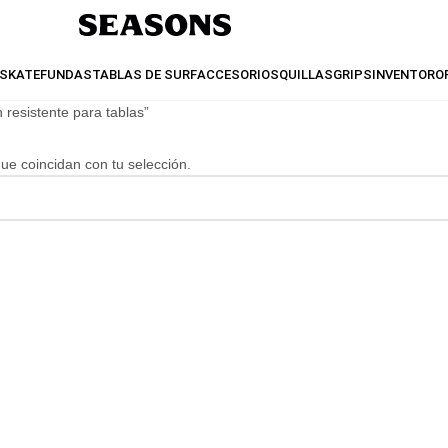
SKATE
FUNDAS
TABLAS DE SURF
ACCESORIOS
QUILLAS
GRIPS
INVENTO
RO
 resistente para tablas”
e coincidan con tu selección.