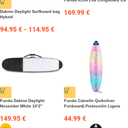
Funda ICON Lite Longboard 9,6
169.99
€
Dakine Daylight Surfboard bag
Hybrid
94.95
€
-
114.95
€
Funda Dakine Daylight
Funda Calcetín Quiksilver
Noserider White 10’2″
Funboard| Protección Ligera
149.95
€
44.99
€