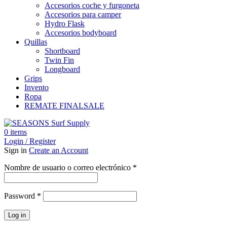
Accesorios coche y furgoneta
Accesorios para camper
Hydro Flask
Accesorios bodyboard
Quillas
Shortboard
Twin Fin
Longboard
Grips
Invento
Ropa
REMATE FINAL
SALE
0
items
Login / Register
Sign in
Create an Account
Obligatorio
Nombre de usuario o correo electrónico
*
Obligatorio
Password
*
Log in