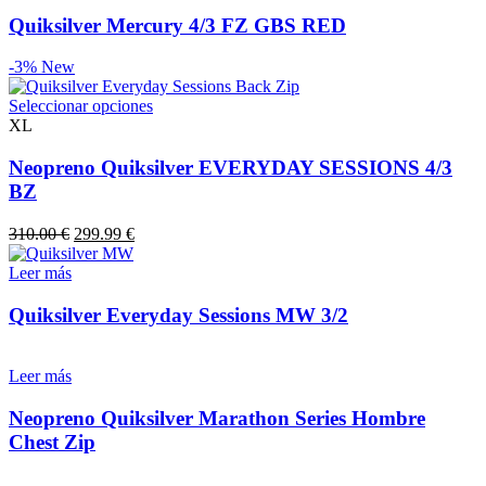
Quiksilver Mercury 4/3 FZ GBS RED
-3%
New
Este
Seleccionar opciones
producto
XL
tiene
múltiples
Neopreno Quiksilver EVERYDAY SESSIONS 4/3
variantes.
BZ
Las
opciones
El
El
310.00
€
299.99
€
se
precio
precio
pueden
original
actual
Leer más
elegir
era:
es:
en
310.00 €.
299.99 €.
Quiksilver Everyday Sessions MW 3/2
la
página
de
Leer más
producto
Neopreno Quiksilver Marathon Series Hombre
Chest Zip