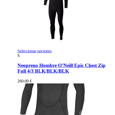
Este
Seleccionar opciones
producto
S
tiene
múltiples
Neopreno Hombre O’Neill Epic Chest Zip
variantes.
Full 4/3 BLK/BLK/BLK
Las
opciones
260.00
€
se
pueden
elegir
en
la
página
de