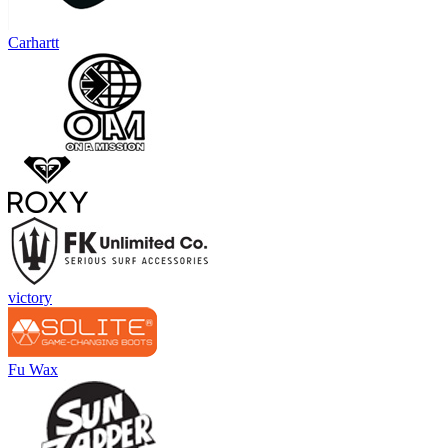
producto
Carhartt
victory
Fu Wax