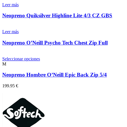
Leer más
Neopreno Quiksilver Highline Lite 4/3 CZ GBS
Leer más
Neopreno O’Neill Psycho Tech Chest Zip Full
Este
Seleccionar opciones
producto
M
tiene
múltiples
Neopreno Hombre O’Neill Epic Back Zip 5/4
variantes.
Las
199.95
€
opciones
se
pueden
elegir
en
la
página
de