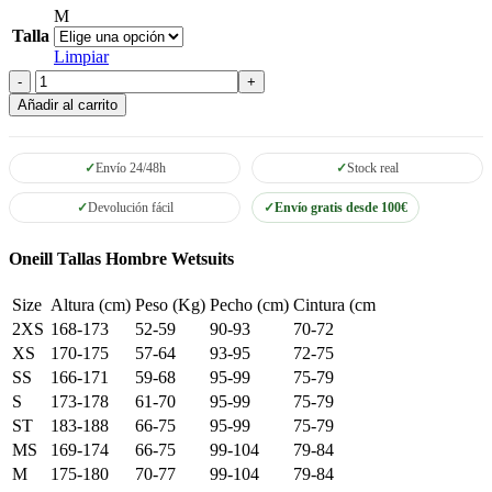
M
Talla
Limpiar
Neopreno
Hombre
Añadir al carrito
O'Neill
Epic
Back
Envío 24/48h
Stock real
Zip
5/4
Devolución fácil
Envío gratis desde 100€
cantidad
Oneill Tallas Hombre Wetsuits
Size
Altura (cm)
Peso (Kg)
Pecho (cm)
Cintura (cm
2XS
168-173
52-59
90-93
70-72
XS
170-175
57-64
93-95
72-75
SS
166-171
59-68
95-99
75-79
S
173-178
61-70
95-99
75-79
ST
183-188
66-75
95-99
75-79
MS
169-174
66-75
99-104
79-84
M
175-180
70-77
99-104
79-84