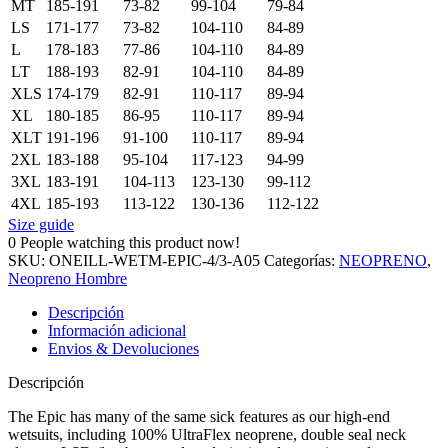
MT
185-191
73-82
99-104
79-84
LS
171-177
73-82
104-110
84-89
L
178-183
77-86
104-110
84-89
LT
188-193
82-91
104-110
84-89
XLS
174-179
82-91
110-117
89-94
XL
180-185
86-95
110-117
89-94
XLT
191-196
91-100
110-117
89-94
2XL
183-188
95-104
117-123
94-99
3XL
183-191
104-113
123-130
99-112
4XL
185-193
113-122
130-136
112-122
Size guide
0
People watching this product now!
SKU:
ONEILL-WETM-EPIC-4/3-A05
Categorías:
NEOPRENO
,
Neopreno Hombre
Descripción
Información adicional
Envios & Devoluciones
Descripción
The Epic has many of the same sick features as our high-end
wetsuits, including 100% UltraFlex neoprene, double seal neck