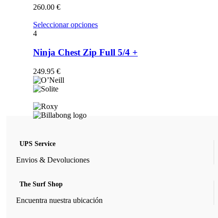
opciones
260.00
€
se
pueden
Este
Seleccionar opciones
elegir
producto
4
en
tiene
la
múltiples
Ninja Chest Zip Full 5/4 +
página
variantes.
de
Las
249.95
€
producto
opciones
se
pueden
elegir
en
la
página
de
UPS Service
producto
Envios & Devoluciones
The Surf Shop
Encuentra nuestra ubicación