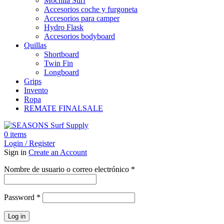
Mochila Surf
Accesorios coche y furgoneta
Accesorios para camper
Hydro Flask
Accesorios bodyboard
Quillas
Shortboard
Twin Fin
Longboard
Grips
Invento
Ropa
REMATE FINAL
SALE
0
items
Login / Register
Sign in
Create an Account
Obligatorio
Nombre de usuario o correo electrónico
*
Obligatorio
Password
*
Log in