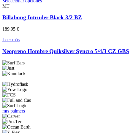
desde
Este
Seleccionar opciones
la
169.99 €
producto
MT
página
hasta
tiene
de
199.99 €
múltiples
Billabong Intruder Black 3/2 BZ
producto
variantes.
Las
189.95
€
opciones
se
Leer más
pueden
elegir
Neopreno Hombre Quiksilver Syncro 5/4/3 CZ GBS
en
la
página
de
producto
mrs palmers