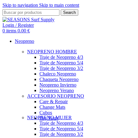
Skip to navigation
Skip to main content
Search
Login / Register
0
items
0.00
€
Neopreno
NEOPRENO HOMBRE
Traje de Neopreno 4/3
Traje de Neopreno 5/4
Traje de Neopreno 3/2
Chaleco Neopreno
Chaqueta Neopreno
Neopreno Invierno
Neopreno Verano
ACCESORIO NEOPRENO
Care & Repair
Change Mats
Cubos
NEOPRENO MUJER
Dry Bags
Traje de Neopreno 4/3
Traje de Neopreno 5/4
Traje de Neopreno 3/2