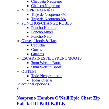
Chaqueta Neopreno
Chaleco Neopreno
NEOPRENO NIÑO
Traje de Neopreno 4/3
Traje de Neopreno 5/4
PONCHOS/CHANGE ROBES
Poncho Hombre
Poncho Mujer
Poncho Niño
Gloves, Hoods & Hats
Capucha
Gorros
Guantes
ESCARPINES NEOPRENO/BOOTS
3mm Wetsuit Boots
5mm Wetsuit Boots
OUTLET
Todo Neopreno
sale
Todas Ofertas
Este
Seleccionar opciones
producto
S
tiene
múltiples
Neopreno Hombre O’Neill Epic Chest Zip
variantes.
Full 4/3 BLK/BLK/BLK
Las