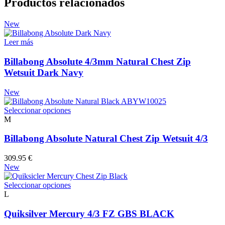
Productos relacionados
New
Leer más
Billabong Absolute 4/3mm Natural Chest Zip
Wetsuit Dark Navy
New
Este
Seleccionar opciones
producto
M
tiene
múltiples
Billabong Absolute Natural Chest Zip Wetsuit 4/3
variantes.
Las
309.95
€
opciones
New
se
pueden
Este
Seleccionar opciones
elegir
producto
L
en
tiene
la
múltiples
Quiksilver Mercury 4/3 FZ GBS BLACK
página
variantes.