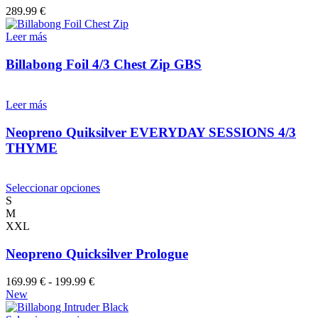
de
Las
289.99
€
producto
opciones
se
Leer más
pueden
elegir
Billabong Foil 4/3 Chest Zip GBS
en
la
página
Leer más
de
producto
Neopreno Quiksilver EVERYDAY SESSIONS 4/3
THYME
Este
Seleccionar opciones
producto
S
tiene
M
múltiples
XXL
variantes.
Las
Neopreno Quicksilver Prologue
opciones
se
Rango
169.99
€
-
199.99
€
pueden
de
New
elegir
precios:
en