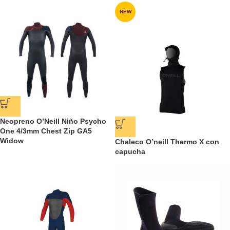
NEW
Neopreno O’Neill Niño Psycho
One 4/3mm Chest Zip GA5
Widow
Chaleco O’neill Thermo X con
capucha