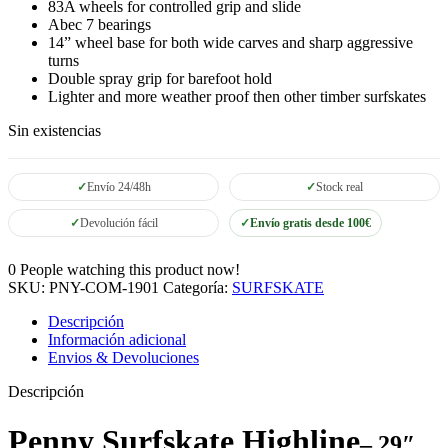
83A wheels for controlled grip and slide
Abec 7 bearings
14” wheel base for both wide carves and sharp aggressive
turns
Double spray grip for barefoot hold
Lighter and more weather proof then other timber surfskates
Sin existencias
Envío 24/48h
Stock real
Devolución fácil
Envío gratis desde 100€
0
People watching this product now!
SKU:
PNY-COM-1901
Categoría:
SURFSKATE
Descripción
Información adicional
Envios & Devoluciones
Descripción
Penny Surfskate Highline
– 29″