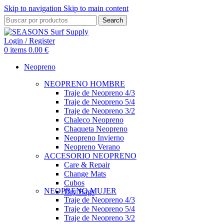
Skip to navigation
Skip to main content
Search
Login / Register
0
items
0.00
€
Neopreno
NEOPRENO HOMBRE
Traje de Neopreno 4/3
Traje de Neopreno 5/4
Traje de Neopreno 3/2
Chaleco Neopreno
Chaqueta Neopreno
Neopreno Invierno
Neopreno Verano
ACCESORIO NEOPRENO
Care & Repair
Change Mats
Cubos
NEOPRENO MUJER
Dry Bags
Traje de Neopreno 4/3
Traje de Neopreno 5/4
Traje de Neopreno 3/2