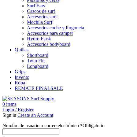
Parafinas y ceras
Surf Ears
Cascos de surf
Accesorios surf
Mochila Surf
Accesorios coche y furgoneta
Accesorios para camper
Hydro Flask
Accesorios bodyboard
Quillas
Shortboard
Twin Fin
Longboard
Grips
Invento
Ropa
REMATE FINAL
SALE
0
items
Login / Register
Sign in
Create an Account
Nombre de usuario o correo electrónico
*
Obligatorio