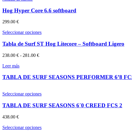
Hog Hyper Core 6.6 softboard
299.00
€
Este
Seleccionar opciones
producto
tiene
Tabla de Surf ST Hog Litecore – Softboard Ligero
múltiples
variantes.
Rango
238.00
€
-
281.00
€
Las
de
opciones
precios:
Leer más
se
desde
pueden
238.00 €
TABLA DE SURF SEASONS PERFORMER 6’8 FC
elegir
hasta
en
281.00 €
la
Este
Seleccionar opciones
página
producto
de
tiene
TABLA DE SURF SEASONS 6´0 CREED FCS 2
producto
múltiples
variantes.
438.00
€
Las
opciones
Este
Seleccionar opciones
se