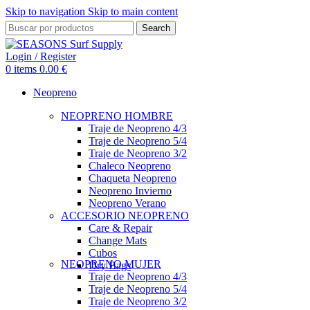
Skip to navigation
Skip to main content
Search
Login / Register
0
items
0.00
€
Neopreno
NEOPRENO HOMBRE
Traje de Neopreno 4/3
Traje de Neopreno 5/4
Traje de Neopreno 3/2
Chaleco Neopreno
Chaqueta Neopreno
Neopreno Invierno
Neopreno Verano
ACCESORIO NEOPRENO
Care & Repair
Change Mats
Cubos
NEOPRENO MUJER
Dry Bags
Traje de Neopreno 4/3
Traje de Neopreno 5/4
Traje de Neopreno 3/2