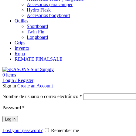
Accesorios para camper
Hydro Flask
Accesorios bodyboard
Quillas
Shortboard
Twin Fin
Longboard
Grips
Invento
Ropa
REMATE FINAL
SALE
0
items
Login / Register
Sign in
Create an Account
Obligatorio
Nombre de usuario o correo electrónico
*
Obligatorio
Password
*
Log in
Lost your password?
Remember me