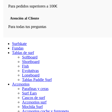
Para pedidos superiores a 100€
Atención al Cliente
Para todas tus preguntas
Surfskate
Fundas
Tablas de surf
Softboard
Shortboard
Fish
Evolutivas
Longboard
Tablas Paddle Surf
Accesorios
Parafinas y ceras
Surf Ears
Cascos de surf
Accesorios surf
Mochila Surf
Accesorios coche y furgoneta