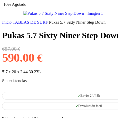
-10%
Agotado
Inicio
TABLAS DE SURF
Pukas 5.7 Sixty Niner Step Down
Pukas 5.7 Sixty Niner Step Dow
El
El
657.00
€
precio
precio
590.00
€
original
actual
era:
es:
657.00 €.
590.00 €.
5´7 x 20 x 2.44 30.23L
Sin existencias
Envío 24/48h
Devolución fácil