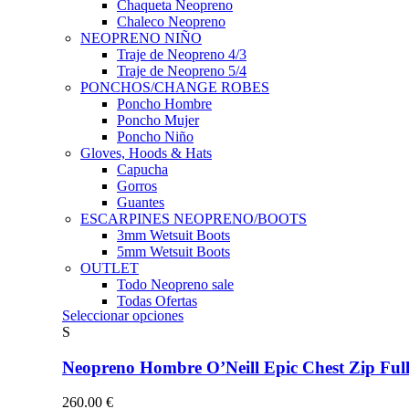
Chaqueta Neopreno
Chaleco Neopreno
NEOPRENO NIÑO
Traje de Neopreno 4/3
Traje de Neopreno 5/4
PONCHOS/CHANGE ROBES
Poncho Hombre
Poncho Mujer
Poncho Niño
Gloves, Hoods & Hats
Capucha
Gorros
Guantes
ESCARPINES NEOPRENO/BOOTS
3mm Wetsuit Boots
5mm Wetsuit Boots
OUTLET
Todo Neopreno
sale
Todas Ofertas
Este
Seleccionar opciones
producto
S
tiene
múltiples
Neopreno Hombre O’Neill Epic Chest Zip F
variantes.
Las
260.00
€