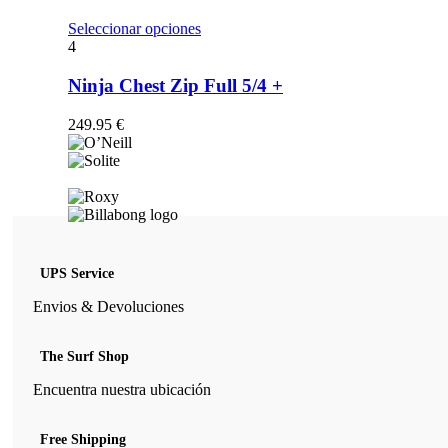
opciones
se
Este
Seleccionar opciones
pueden
producto
4
elegir
tiene
en
múltiples
Ninja Chest Zip Full 5/4 +
la
variantes.
página
Las
249.95
€
de
opciones
producto
se
pueden
elegir
en
la
página
de
UPS Service
producto
Envios & Devoluciones
The Surf Shop
Encuentra nuestra ubicación
Free Shipping