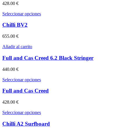
variantes.
428.00
€
en
Las
la
opciones
Este
Seleccionar opciones
página
se
producto
de
pueden
tiene
Chilli BV2
producto
elegir
múltiples
en
variantes.
655.00
€
la
Las
página
opciones
Añadir al carrito
de
se
producto
pueden
Full and Cas Creed 6.2 Black Stringer
elegir
en
440.00
€
la
página
Este
Seleccionar opciones
de
producto
producto
tiene
Full and Cas Creed
múltiples
variantes.
428.00
€
Las
opciones
Este
Seleccionar opciones
se
producto
pueden
tiene
Chilli A2 Surfboard
elegir
múltiples