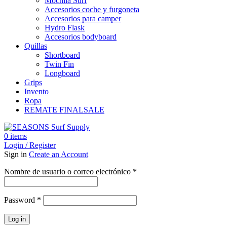
Mochila Surf
Accesorios coche y furgoneta
Accesorios para camper
Hydro Flask
Accesorios bodyboard
Quillas
Shortboard
Twin Fin
Longboard
Grips
Invento
Ropa
REMATE FINAL
SALE
0
items
Login / Register
Sign in
Create an Account
Obligatorio
Nombre de usuario o correo electrónico
*
Obligatorio
Password
*
Log in