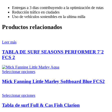
Entregas a 3 dias contribuyendo a la optimización de rutas
Reducción tráfico en ciudades
Uso de vehículos sostenibles en la ultima milla
Productos relacionados
Leer más
TABLA DE SURF SEASONS PERFORMER 7´2
FCS 2
Este
Seleccionar opciones
producto
tiene
Mick Fanning Little Marley Softboard Blue FCS2
múltiples
variantes.
Las
Este
Seleccionar opciones
opciones
producto
se
tiene
Tabla de surf Full & Cas Fish Clarion
pueden
múltiples
elegir