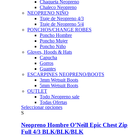
Chaqueta Neopreno
Chaleco Neopreno
NEOPRENO NIÑO
Traje de Neopreno 4/3
Traje de Neopreno 5/4
PONCHOS/CHANGE ROBES
Poncho Hombre
Poncho Mujer
Poncho Niño
Gloves, Hoods & Hats
Capucha
Gorros
Guantes
ESCARPINES NEOPRENO/BOOTS
3mm Wetsuit Boots
5mm Wetsuit Boots
OUTLET
Todo Neopreno
sale
Todas Ofertas
Este
Seleccionar opciones
producto
S
tiene
múltiples
Neopreno Hombre O’Neill Epic Chest Zip
variantes.
Full 4/3 BLK/BLK/BLK
Las