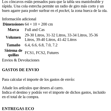
Los cóncavos están pensados para que la tabla sea maniobrable y
rápida. Una cola estrecha permite un radio de giro más corto y un
buen agarre para poder surfear en el
pocket
, la zona hueca de la ola.
Información adicional
Dimensiones
64 × 10 × 200 cm
Marca
Full and Cas
29-30 Litros
,
31-32 Litros
,
33-34 Litros
,
35-36
Volumen
Litros
,
39-40 Litros
,
41-42 Litros
Tamaño
6.4
,
6.6
,
6.8
,
7.0
,
7.2
Sistema de
FCS1
,
FCS2
,
Futures
quillas
Envios & Devoluciones
GASTOS DE ENVIO
Para calcular el importe de los gastos de envío:
Añade los artículos que desees al carro.
Indica el destino y podrás ver el importe de dichos gastos, incluido
en el total de la compra.
ENTREGAS ECO