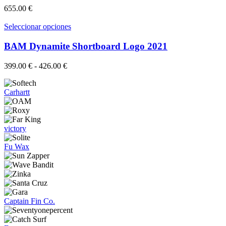
en
variantes.
655.00
€
la
Las
página
opciones
Este
Seleccionar opciones
de
se
producto
producto
pueden
tiene
BAM Dynamite Shortboard Logo 2021
elegir
múltiples
en
variantes.
Rango
399.00
€
-
426.00
€
la
Las
de
página
opciones
precios:
de
se
Carhartt
desde
producto
pueden
399.00 €
elegir
hasta
en
426.00 €
la
victory
página
de
Fu Wax
producto
Captain Fin Co.