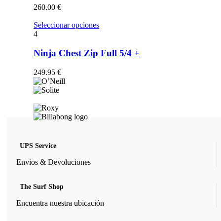
opciones
260.00
€
se
pueden
Este
Seleccionar opciones
elegir
producto
4
en
tiene
la
múltiples
Ninja Chest Zip Full 5/4 +
página
variantes.
de
Las
249.95
€
producto
opciones
se
pueden
elegir
en
la
página
de
UPS Service
producto
Envios & Devoluciones
The Surf Shop
Encuentra nuestra ubicación