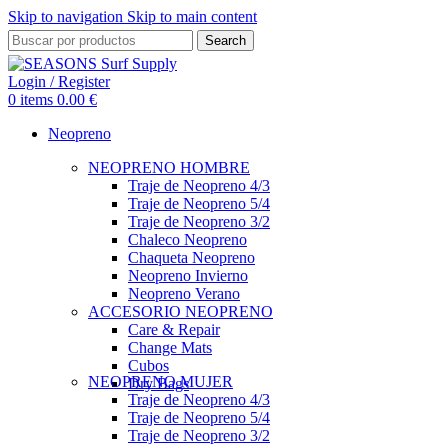
Skip to navigation
Skip to main content
Search
Login / Register
0
items
0.00
€
Neopreno
NEOPRENO HOMBRE
Traje de Neopreno 4/3
Traje de Neopreno 5/4
Traje de Neopreno 3/2
Chaleco Neopreno
Chaqueta Neopreno
Neopreno Invierno
Neopreno Verano
ACCESORIO NEOPRENO
Care & Repair
Change Mats
Cubos
NEOPRENO MUJER
Dry Bags
Traje de Neopreno 4/3
Traje de Neopreno 5/4
Traje de Neopreno 3/2