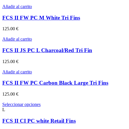
Añadir al carrito
FCS II FW PC M White Tri Fins
125.00
€
Añadir al carrito
FCS II JS PC L Charcoal/Red Tri Fin
125.00
€
Añadir al carrito
FCS II FW PC Carbon Black Large Tri Fins
125.00
€
Este
Seleccionar opciones
producto
L
tiene
múltiples
FCS II CI PC white Retail Fins
variantes.