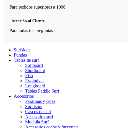
Para pedidos superiores a 100€
Atención al Cliente
Para todas tus preguntas
Surfskate
Fundas
Tablas de surf
Softboard
Shortboard
Fish
Evolutivas
Longboard
Tablas Paddle Surf
Accesorios
Parafinas y ceras
Surf Ears
Cascos de surf
Accesorios surf
Mochila Surf
Accesorios coche y furgoneta