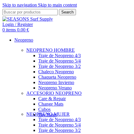
Skip to navigation
Skip to main content
Search
Login / Register
0
items
0.00
€
Neopreno
NEOPRENO HOMBRE
Traje de Neopreno 4/3
Traje de Neopreno 5/4
Traje de Neopreno 3/2
Chaleco Neopreno
Chaqueta Neopreno
Neopreno Invierno
Neopreno Verano
ACCESORIO NEOPRENO
Care & Repair
Change Mats
Cubos
NEOPRENO MUJER
Dry Bags
Traje de Neopreno 4/3
Traje de Neopreno 5/4
Traje de Neopreno 3/2