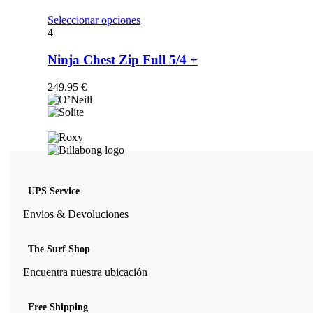
opciones
se
Este
Seleccionar opciones
pueden
producto
4
elegir
tiene
en
múltiples
Ninja Chest Zip Full 5/4 +
la
variantes.
página
Las
249.95
€
de
opciones
producto
se
pueden
elegir
en
la
página
de
UPS Service
producto
Envios & Devoluciones
The Surf Shop
Encuentra nuestra ubicación
Free Shipping