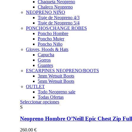
Chaqueta Neopreno
Chaleco Neopreno
NEOPRENO NIÑO
Traje de Neopreno 4/3
Traje de Neopreno 5/4
PONCHOS/CHANGE ROBES
Poncho Hombre
Poncho Mujer
Poncho Niño
Gloves, Hoods & Hats
Capucha
Gorros
Guantes
ESCARPINES NEOPRENO/BOOTS
3mm Wetsuit Boots
5mm Wetsuit Boots
OUTLET
Todo Neopreno
sale
Todas Ofertas
Este
Seleccionar opciones
producto
S
tiene
múltiples
Neopreno Hombre O’Neill Epic Chest Zip F
variantes.
Las
260.00
€