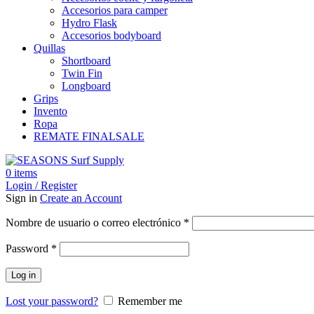
Accesorios para camper
Hydro Flask
Accesorios bodyboard
Quillas
Shortboard
Twin Fin
Longboard
Grips
Invento
Ropa
REMATE FINAL
SALE
0
items
Login / Register
Sign in
Create an Account
Obligatorio
Nombre de usuario o correo electrónico
*
Obligatorio
Password
*
Log in
Lost your password?
Remember me