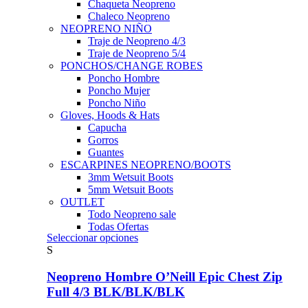
Chaqueta Neopreno
Chaleco Neopreno
NEOPRENO NIÑO
Traje de Neopreno 4/3
Traje de Neopreno 5/4
PONCHOS/CHANGE ROBES
Poncho Hombre
Poncho Mujer
Poncho Niño
Gloves, Hoods & Hats
Capucha
Gorros
Guantes
ESCARPINES NEOPRENO/BOOTS
3mm Wetsuit Boots
5mm Wetsuit Boots
OUTLET
Todo Neopreno
sale
Todas Ofertas
Este
Seleccionar opciones
producto
S
tiene
múltiples
Neopreno Hombre O’Neill Epic Chest Zip
variantes.
Full 4/3 BLK/BLK/BLK
Las