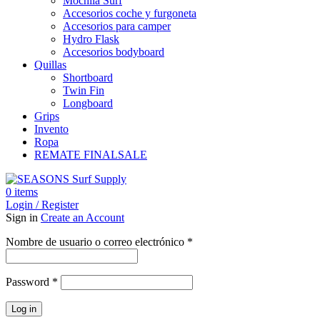
Mochila Surf
Accesorios coche y furgoneta
Accesorios para camper
Hydro Flask
Accesorios bodyboard
Quillas
Shortboard
Twin Fin
Longboard
Grips
Invento
Ropa
REMATE FINAL
SALE
0
items
Login / Register
Sign in
Create an Account
Obligatorio
Nombre de usuario o correo electrónico
*
Obligatorio
Password
*
Log in