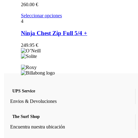
opciones
260.00
€
se
pueden
Este
Seleccionar opciones
elegir
producto
4
en
tiene
la
múltiples
Ninja Chest Zip Full 5/4 +
página
variantes.
de
Las
249.95
€
producto
opciones
se
pueden
elegir
en
la
página
de
UPS Service
producto
Envios & Devoluciones
The Surf Shop
Encuentra nuestra ubicación