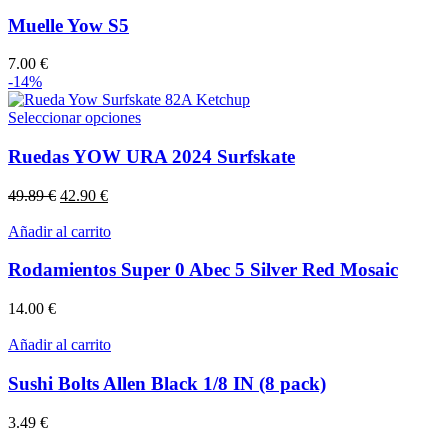
Muelle Yow S5
7.00
€
-14%
Este
Seleccionar opciones
producto
tiene
Ruedas YOW URA 2024 Surfskate
múltiples
variantes.
El
El
49.89
€
42.90
€
Las
precio
precio
opciones
original
actual
Añadir al carrito
se
era:
es:
pueden
49.89 €.
42.90 €.
Rodamientos Super 0 Abec 5 Silver Red Mosaic
elegir
en
14.00
€
la
página
Añadir al carrito
de
producto
Sushi Bolts Allen Black 1/8 IN (8 pack)
3.49
€