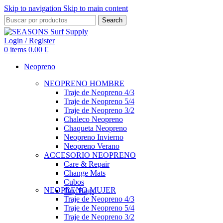
Skip to navigation
Skip to main content
Search
Login / Register
0
items
0.00
€
Neopreno
NEOPRENO HOMBRE
Traje de Neopreno 4/3
Traje de Neopreno 5/4
Traje de Neopreno 3/2
Chaleco Neopreno
Chaqueta Neopreno
Neopreno Invierno
Neopreno Verano
ACCESORIO NEOPRENO
Care & Repair
Change Mats
Cubos
NEOPRENO MUJER
Dry Bags
Traje de Neopreno 4/3
Traje de Neopreno 5/4
Traje de Neopreno 3/2