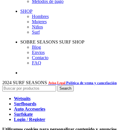
Metodos de pago
SHOP
Hombres
Mujeres
Niños
Surf
SOBRE SEASONS SURF SHOP
Blog
Envios
Contacto
FAQ
2024 SURF SEASONS
Política de venta y cancelación
Aviso Legal
Search
Wetsuits
Surfboards
Auto Accesories
Surfskate
Login / Register
Utilizamos cookies para personalizar contenido y anuncios,