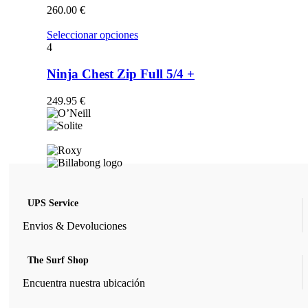
opciones
260.00
€
se
pueden
Este
Seleccionar opciones
elegir
producto
4
en
tiene
la
múltiples
Ninja Chest Zip Full 5/4 +
página
variantes.
de
Las
249.95
€
producto
opciones
se
pueden
elegir
en
la
página
de
UPS Service
producto
Envios & Devoluciones
The Surf Shop
Encuentra nuestra ubicación