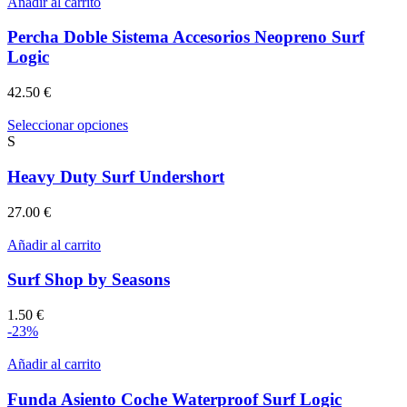
Añadir al carrito
Percha Doble Sistema Accesorios Neopreno Surf
Logic
42.50
€
Este
Seleccionar opciones
producto
S
tiene
múltiples
Heavy Duty Surf Undershort
variantes.
Las
27.00
€
opciones
se
Añadir al carrito
pueden
elegir
Surf Shop by Seasons
en
la
1.50
€
página
-23%
de
producto
Añadir al carrito
Funda Asiento Coche Waterproof Surf Logic