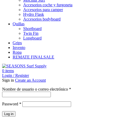
Mochila Surf
Accesorios coche y furgoneta
Accesorios para camper
Hydro Flask
Accesorios bodyboard
Quillas
Shortboard
Twin Fin
Longboard
Grips
Invento
Ropa
REMATE FINAL
SALE
0
items
Login / Register
Sign in
Create an Account
Obligatorio
Nombre de usuario o correo electrónico
*
Obligatorio
Password
*
Log in