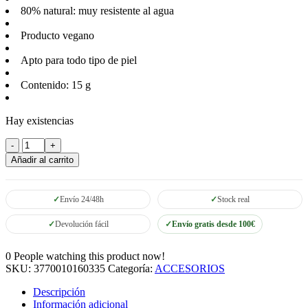
80% natural: muy resistente al agua
Producto vegano
Apto para todo tipo de piel
Contenido: 15 g
Hay existencias
Sun
Kissed
Añadir al carrito
+30
Seventy
One
Envío 24/48h
Stock real
Crema
solar
Devolución fácil
Envío gratis desde 100€
en
barra
SPF
0
People watching this product now!
30
SKU:
3770010160335
Categoría:
ACCESORIOS
cantidad
Descripción
Información adicional