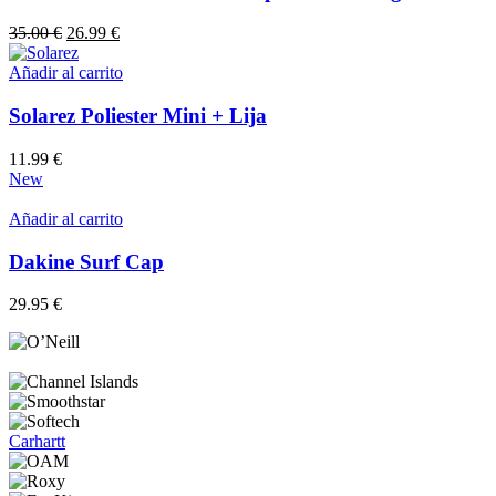
El
El
35.00
€
26.99
€
precio
precio
original
actual
Añadir al carrito
era:
es:
35.00 €.
26.99 €.
Solarez Poliester Mini + Lija
11.99
€
New
Añadir al carrito
Dakine Surf Cap
29.95
€
Carhartt