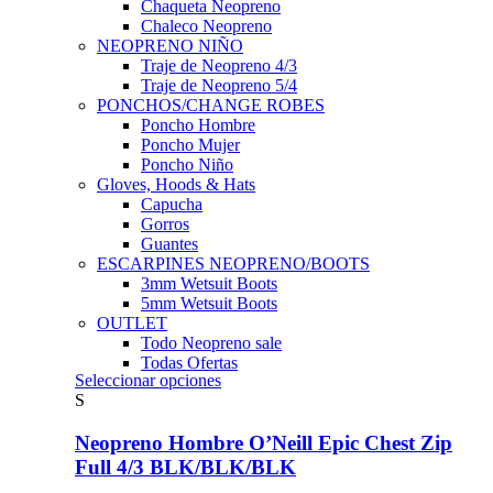
Chaqueta Neopreno
Chaleco Neopreno
NEOPRENO NIÑO
Traje de Neopreno 4/3
Traje de Neopreno 5/4
PONCHOS/CHANGE ROBES
Poncho Hombre
Poncho Mujer
Poncho Niño
Gloves, Hoods & Hats
Capucha
Gorros
Guantes
ESCARPINES NEOPRENO/BOOTS
3mm Wetsuit Boots
5mm Wetsuit Boots
OUTLET
Todo Neopreno
sale
Todas Ofertas
Este
Seleccionar opciones
producto
S
tiene
múltiples
Neopreno Hombre O’Neill Epic Chest Zip
variantes.
Full 4/3 BLK/BLK/BLK
Las