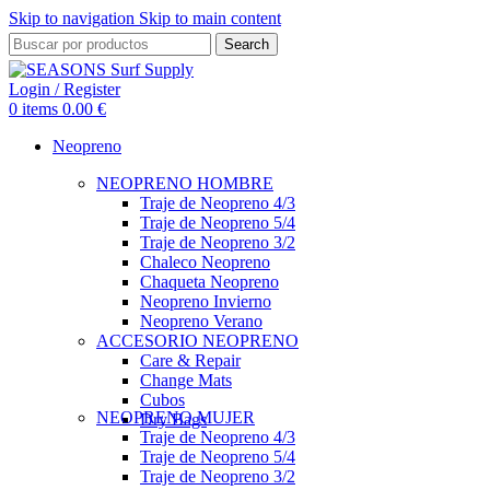
Skip to navigation
Skip to main content
Search
Login / Register
0
items
0.00
€
Neopreno
NEOPRENO HOMBRE
Traje de Neopreno 4/3
Traje de Neopreno 5/4
Traje de Neopreno 3/2
Chaleco Neopreno
Chaqueta Neopreno
Neopreno Invierno
Neopreno Verano
ACCESORIO NEOPRENO
Care & Repair
Change Mats
Cubos
NEOPRENO MUJER
Dry Bags
Traje de Neopreno 4/3
Traje de Neopreno 5/4
Traje de Neopreno 3/2