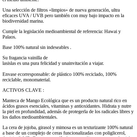
Una selección de filtros «limpios» de nueva generación, ultra
eficaces UVA / UVB pero también con muy bajo impacto en la
biodiversidad marina.
Cumple la legislación medioambiental de referencia: Hawai y
Palaos.
Base 100% natural sin indeseables .
S
u fragancia
vainilla
de
las
islas
es
una
pura
felicidad
y
una
invitación
a
viajar.
Envase ecorresponsable: de plástico 100% reciclado, 100%
reciclable, monomaterial.
ACTIVOS CLAVE :
Manteca de Mango Ecológica que es un producto natural rico en
ácidos grasos esenciales, vitaminas y antioxidantes. Hidrata y nutre
la piel en profundidad, además de protegerla de los radicales libres y
los daños medioambientales.
La cera de jojoba, girasol y mimosa es un texturizante 100% natural
a base de un complejo de ceras funcionalizadas con poliglicerol,