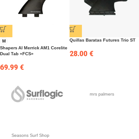
Quillas Baratas Futures Trio ST
M
Shapers Al Merrick AM1 Corelite
28.00
€
Dual Tab «FCS»
69.99
€
mrs palmers
Seasons Surf Shop