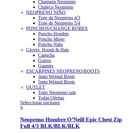
Chaqueta Neopreno
Chaleco Neopreno
NEOPRENO NIÑO
Traje de Neopreno 4/3
Traje de Neopreno 5/4
PONCHOS/CHANGE ROBES
Poncho Hombre
Poncho Mujer
Poncho Niño
Gloves, Hoods & Hats
Capucha
Gorros
Guantes
ESCARPINES NEOPRENO/BOOTS
3mm Wetsuit Boots
5mm Wetsuit Boots
OUTLET
Todo Neopreno
sale
Todas Ofertas
Este
Seleccionar opciones
producto
S
tiene
múltiples
Neopreno Hombre O’Neill Epic Chest Zip
variantes.
Full 4/3 BLK/BLK/BLK
Las