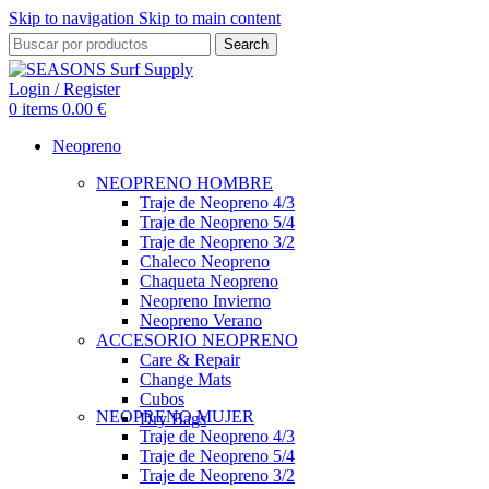
Skip to navigation
Skip to main content
Search
Login / Register
0
items
0.00
€
Neopreno
NEOPRENO HOMBRE
Traje de Neopreno 4/3
Traje de Neopreno 5/4
Traje de Neopreno 3/2
Chaleco Neopreno
Chaqueta Neopreno
Neopreno Invierno
Neopreno Verano
ACCESORIO NEOPRENO
Care & Repair
Change Mats
Cubos
NEOPRENO MUJER
Dry Bags
Traje de Neopreno 4/3
Traje de Neopreno 5/4
Traje de Neopreno 3/2