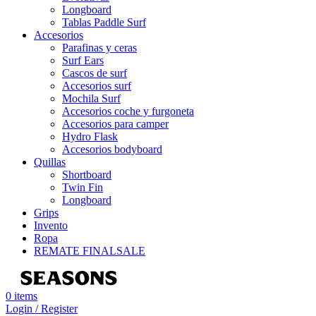
Longboard
Tablas Paddle Surf
Accesorios
Parafinas y ceras
Surf Ears
Cascos de surf
Accesorios surf
Mochila Surf
Accesorios coche y furgoneta
Accesorios para camper
Hydro Flask
Accesorios bodyboard
Quillas
Shortboard
Twin Fin
Longboard
Grips
Invento
Ropa
REMATE FINAL
SALE
0
items
Login / Register