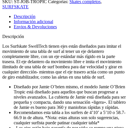
SKU:
ST-JOB-TROPIC
Categorías:
Skates completos
,
SURFSKATE
Descripción
Información adicional
Envios & Devoluciones
Descripción
Los Surfskate SwellTech tienen ejes están diseñados para imitar el
movimiento de una tabla de surf al tener un eje delantero
completamente libre, con un eje estándar más rígido en la parte
trasera. El eje delantero da movimiento libre e imita el movimiento
ilimitado de una tabla de surf bombea para dar velocidad y girar en
cualquier dirección- mientras que el eje trasero actúa como un punto
de giro estabilizador, como las aletas en una tabla de surf.
Diseñado por Jamie O’brien mismo, el modelo Jamie O’Brien
Tropic está diseñado para aquellos que buscan progresar a
niveles avanzados. La cubierta de Jamie está diseñada para ser
pequeña y compacta, dando una sensación «ligera». El tablero
de Jamie es bueno para 360 y maniobras rápidas y rápidas.
Recomendamos esta tabla a los surfers de 4’10’ a 5’10 o 58.7-
66.9 in de altura. *Nota: estas alturas son solo sugerencias,
cualquier surfista puede patinar cualquier tabla*
Los ejes están bajo garantía de por vida; se rompe una pieza