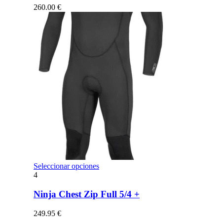
opciones
260.00
€
se
pueden
elegir
en
la
página
de
producto
Este
Seleccionar opciones
producto
4
tiene
múltiples
Ninja Chest Zip Full 5/4 +
variantes.
Las
249.95
€
opciones