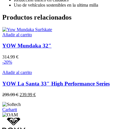
Uso de vehículos sostenibles en la ultima milla
Productos relacionados
Añadir al carrito
YOW Mundaka 32″
314.99
€
-20%
Añadir al carrito
YOW La Santa 33″ High Performance Series
El
El
299.99
€
239.99
€
precio
precio
original
actual
Carhartt
era:
es:
299.99 €.
239.99 €.