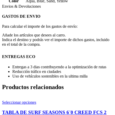
Color
Aqua
,
Blue
,
Sand
,
Yellow
Envios & Devoluciones
GASTOS DE ENVIO
Para calcular el importe de los gastos de envío:
Añade los artículos que desees al carro.
Indica el destino y podrás ver el importe de dichos gastos, incluido
en el total de la compra.
ENTREGAS ECO
Entregas a 3 dias contribuyendo a la optimización de rutas
Reducción tráfico en ciudades
Uso de vehículos sostenibles en la ultima milla
Productos relacionados
Este
Seleccionar opciones
producto
tiene
TABLA DE SURF SEASONS 6´0 CREED FCS 2