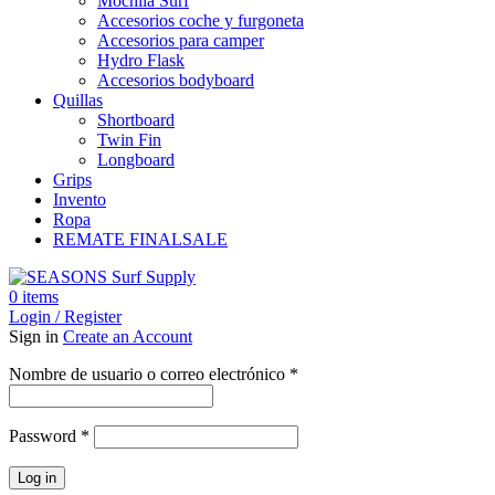
Mochila Surf
Accesorios coche y furgoneta
Accesorios para camper
Hydro Flask
Accesorios bodyboard
Quillas
Shortboard
Twin Fin
Longboard
Grips
Invento
Ropa
REMATE FINAL
SALE
0
items
Login / Register
Sign in
Create an Account
Obligatorio
Nombre de usuario o correo electrónico
*
Obligatorio
Password
*
Log in