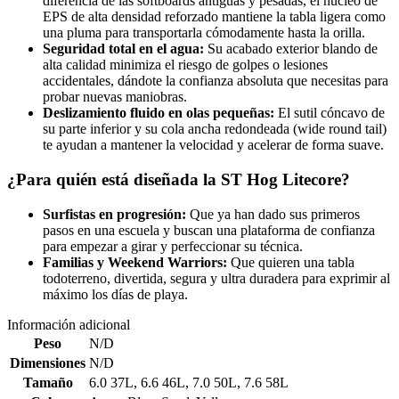
diferencia de las softboards antiguas y pesadas, el núcleo de
EPS de alta densidad reforzado mantiene la tabla ligera como
una pluma para transportarla cómodamente hasta la orilla.
Seguridad total en el agua:
Su acabado exterior blando de
alta calidad minimiza el riesgo de golpes o lesiones
accidentales, dándote la confianza absoluta que necesitas para
probar nuevas maniobras.
Deslizamiento fluido en olas pequeñas:
El sutil cóncavo de
su parte inferior y su cola ancha redondeada (wide round tail)
te ayudan a mantener la velocidad y acelerar de forma suave.
¿Para quién está diseñada la ST Hog Litecore?
Surfistas en progresión:
Que ya han dado sus primeros
pasos en una escuela y buscan una plataforma de confianza
para empezar a girar y perfeccionar su técnica.
Familias y Weekend Warriors:
Que quieren una tabla
todoterreno, divertida, segura y ultra duradera para exprimir al
máximo los días de playa.
Información adicional
Peso
N/D
Dimensiones
N/D
Tamaño
6.0 37L
,
6.6 46L
,
7.0 50L
,
7.6 58L