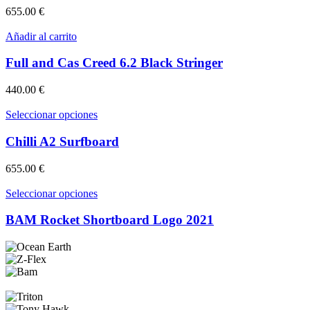
elegir
variantes.
655.00
€
en
Las
la
opciones
Añadir al carrito
página
se
de
pueden
Full and Cas Creed 6.2 Black Stringer
producto
elegir
en
440.00
€
la
página
Este
Seleccionar opciones
de
producto
producto
tiene
Chilli A2 Surfboard
múltiples
variantes.
655.00
€
Las
opciones
Este
Seleccionar opciones
se
producto
pueden
tiene
BAM Rocket Shortboard Logo 2021
elegir
múltiples
en
variantes.
la
Las
página
opciones
de
se
producto
pueden
elegir