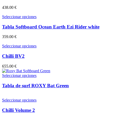
múltiples
variantes.
438.00
€
Las
opciones
Este
Seleccionar opciones
se
producto
pueden
tiene
Tabla Softboard Ocean Earth Ezi Rider white
elegir
múltiples
en
variantes.
359.00
€
la
Las
página
opciones
Este
Seleccionar opciones
de
se
producto
producto
pueden
tiene
Chilli BV2
elegir
múltiples
en
variantes.
655.00
€
la
Las
página
opciones
Este
Seleccionar opciones
de
se
producto
producto
pueden
tiene
Tabla de surf ROXY Bat Green
elegir
múltiples
en
variantes.
la
Las
Este
Seleccionar opciones
página
opciones
producto
de
se
tiene
Chilli Volume 2
producto
pueden
múltiples