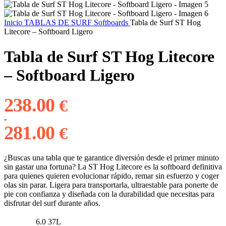
Inicio
TABLAS DE SURF
Softboards
Tabla de Surf ST Hog
Litecore – Softboard Ligero
Tabla de Surf ST Hog Litecore
– Softboard Ligero
238.00
Rango
€
de
precios:
-
desde
281.00
€
238.00 €
hasta
281.00 €
¿Buscas una tabla que te garantice diversión desde el primer minuto
sin gastar una fortuna? La ST Hog Litecore es la softboard definitiva
para quienes quieren evolucionar rápido, remar sin esfuerzo y coger
olas sin parar. Ligera para transportarla, ultraestable para ponerte de
pie con confianza y diseñada con la durabilidad que necesitas para
disfrutar del surf durante años.
6.0 37L