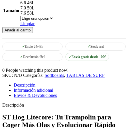
6.6 46L
7.0 50L
Tamaño
7.6 58L
Limpiar
Tabla
Añadir al carrito
de
Surf
ST
Envío 24/48h
Stock real
Hog
Litecore
Devolución fácil
Envío gratis desde 100€
-
Softboard
0
People watching this product now!
Ligero
SKU:
N/D
Categorías:
Softboards
,
TABLAS DE SURF
cantidad
Descripción
Información adicional
Envios & Devoluciones
Descripción
ST Hog Litecore: Tu Trampolín para
Coger Más Olas y Evolucionar Rápido