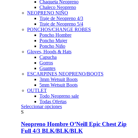
Chaqueta Neopreno
Chaleco Neopreno
NEOPRENO NIÑO
Traje de Neopreno 4/3
Traje de Neopreno 5/4
PONCHOS/CHANGE ROBES
Poncho Hombre
Poncho Mujer
Poncho Niño
Gloves, Hoods & Hats
Capucha
Gorros
Guantes
ESCARPINES NEOPRENO/BOOTS
3mm Wetsuit Boots
5mm Wetsuit Boots
OUTLET
Todo Neopreno
sale
Todas Ofertas
Este
Seleccionar opciones
producto
S
tiene
múltiples
Neopreno Hombre O’Neill Epic Chest Zip
variantes.
Full 4/3 BLK/BLK/BLK
Las