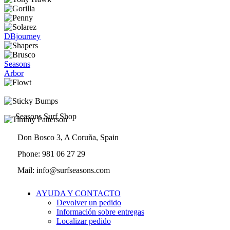
en
la
página
de
DBjourney
producto
Seasons
Arbor
Seasons Surf Shop
Don Bosco 3, A Coruña, Spain
Phone: 981 06 27 29
Mail: info@surfseasons.com
AYUDA Y CONTACTO
Devolver un pedido
Información sobre entregas
Localizar pedido