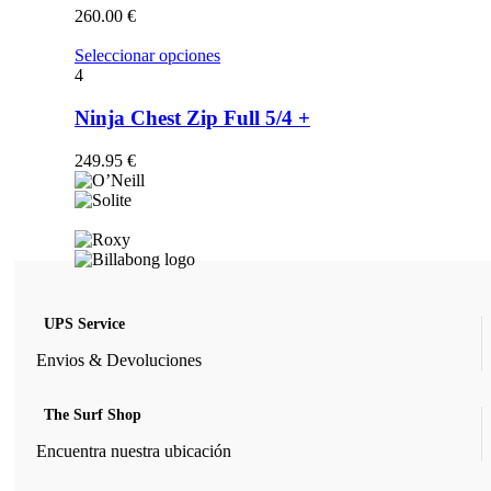
opciones
260.00
€
se
pueden
Este
Seleccionar opciones
elegir
producto
4
en
tiene
la
múltiples
Ninja Chest Zip Full 5/4 +
página
variantes.
de
Las
249.95
€
producto
opciones
se
pueden
elegir
en
la
página
de
UPS Service
producto
Envios & Devoluciones
The Surf Shop
Encuentra nuestra ubicación