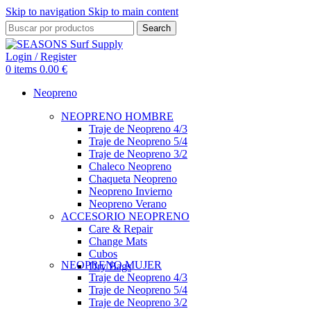
Skip to navigation
Skip to main content
Search
Login / Register
0
items
0.00
€
Neopreno
NEOPRENO HOMBRE
Traje de Neopreno 4/3
Traje de Neopreno 5/4
Traje de Neopreno 3/2
Chaleco Neopreno
Chaqueta Neopreno
Neopreno Invierno
Neopreno Verano
ACCESORIO NEOPRENO
Care & Repair
Change Mats
Cubos
NEOPRENO MUJER
Dry Bags
Traje de Neopreno 4/3
Traje de Neopreno 5/4
Traje de Neopreno 3/2