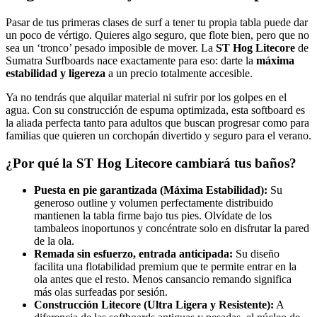
Pasar de tus primeras clases de surf a tener tu propia tabla puede dar
un poco de vértigo. Quieres algo seguro, que flote bien, pero que no
sea un ‘tronco’ pesado imposible de mover. La
ST Hog Litecore
de
Sumatra Surfboards nace exactamente para eso: darte la
máxima
estabilidad y ligereza
a un precio totalmente accesible.
Ya no tendrás que alquilar material ni sufrir por los golpes en el
agua. Con su construcción de espuma optimizada, esta softboard es
la aliada perfecta tanto para adultos que buscan progresar como para
familias que quieren un corchopán divertido y seguro para el verano.
¿Por qué la ST Hog Litecore cambiará tus baños?
Puesta en pie garantizada (Máxima Estabilidad):
Su
generoso outline y volumen perfectamente distribuido
mantienen la tabla firme bajo tus pies. Olvídate de los
tambaleos inoportunos y concéntrate solo en disfrutar la pared
de la ola.
Remada sin esfuerzo, entrada anticipada:
Su diseño
facilita una flotabilidad premium que te permite entrar en la
ola antes que el resto. Menos cansancio remando significa
más olas surfeadas por sesión.
Construcción Litecore (Ultra Ligera y Resistente):
A