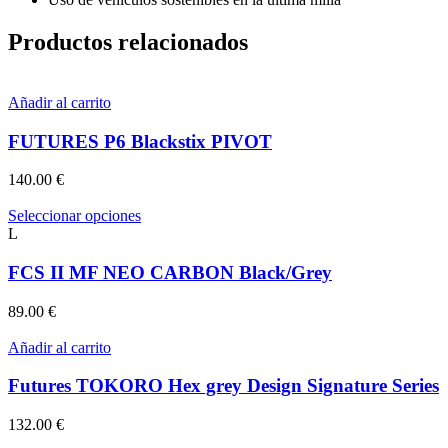
Productos relacionados
Añadir al carrito
FUTURES P6 Blackstix PIVOT
140.00
€
Este
Seleccionar opciones
producto
L
tiene
múltiples
FCS II MF NEO CARBON Black/Grey
variantes.
Las
89.00
€
opciones
se
Añadir al carrito
pueden
elegir
Futures TOKORO Hex grey Design Signature Series
en
la
132.00
€
página