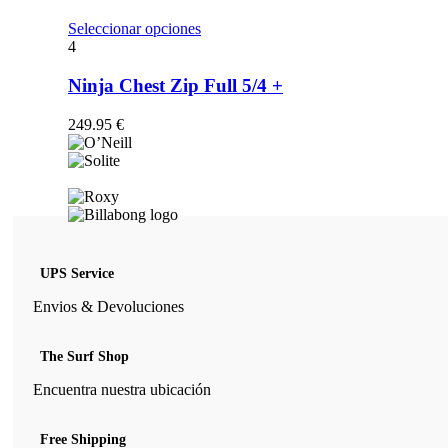
opciones
se
Este
Seleccionar opciones
pueden
producto
4
elegir
tiene
en
múltiples
Ninja Chest Zip Full 5/4 +
la
variantes.
página
Las
249.95
€
de
opciones
producto
se
pueden
elegir
en
la
página
de
UPS Service
producto
Envios & Devoluciones
The Surf Shop
Encuentra nuestra ubicación
Free Shipping