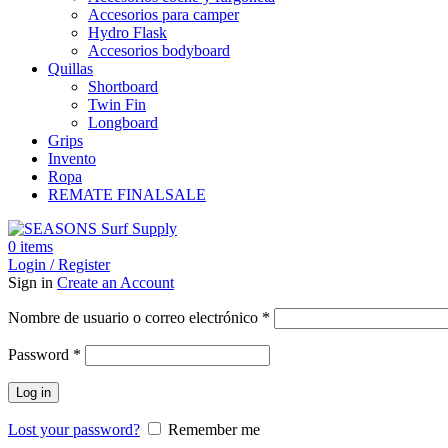
Accesorios para camper
Hydro Flask
Accesorios bodyboard
Quillas
Shortboard
Twin Fin
Longboard
Grips
Invento
Ropa
REMATE FINAL
SALE
0
items
Login / Register
Sign in
Create an Account
Obligatorio
Nombre de usuario o correo electrónico
*
Obligatorio
Password
*
Log in
Lost your password?
Remember me