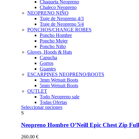
Chaqueta Neopreno
Chaleco Neopreno
NEOPRENO NIÑO
Traje de Neopreno 4/3
Traje de Neopreno 5/4
PONCHOS/CHANGE ROBES
Poncho Hombre
Poncho Mujer
Poncho Niño
Gloves, Hoods & Hats
Capucha
Gorros
Guantes
ESCARPINES NEOPRENO/BOOTS
3mm Wetsuit Boots
5mm Wetsuit Boots
OUTLET
Todo Neopreno
sale
Todas Ofertas
Este
Seleccionar opciones
producto
S
tiene
múltiples
Neopreno Hombre O’Neill Epic Chest Zip F
variantes.
Las
260.00
€