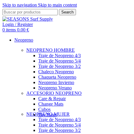
Skip to navigation
Skip to main content
Search
Login / Register
0
items
0.00
€
Neopreno
NEOPRENO HOMBRE
Traje de Neopreno 4/3
Traje de Neopreno 5/4
Traje de Neopreno 3/2
Chaleco Neopreno
Chaqueta Neopreno
Neopreno Invierno
Neopreno Verano
ACCESORIO NEOPRENO
Care & Repair
Change Mats
Cubos
NEOPRENO MUJER
Dry Bags
Traje de Neopreno 4/3
Traje de Neopreno 5/4
Traje de Neopreno 3/2