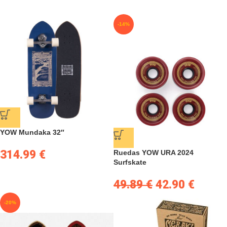
-14%
YOW Mundaka 32″
314.99
€
Ruedas YOW URA 2024
Surfskate
49.89
€
42.90
€
-20%