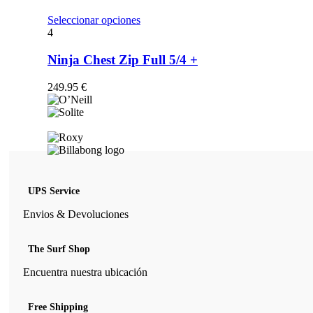
opciones
se
Este
Seleccionar opciones
pueden
producto
4
elegir
tiene
en
múltiples
Ninja Chest Zip Full 5/4 +
la
variantes.
página
Las
249.95
€
de
opciones
producto
se
pueden
elegir
en
la
página
de
UPS Service
producto
Envios & Devoluciones
The Surf Shop
Encuentra nuestra ubicación
Free Shipping