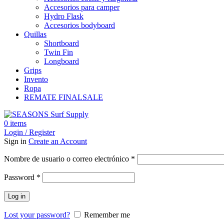
Accesorios para camper
Hydro Flask
Accesorios bodyboard
Quillas
Shortboard
Twin Fin
Longboard
Grips
Invento
Ropa
REMATE FINAL
SALE
0
items
Login / Register
Sign in
Create an Account
Obligatorio
Nombre de usuario o correo electrónico
*
Obligatorio
Password
*
Log in
Lost your password?
Remember me