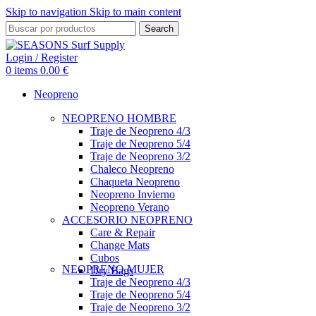
Skip to navigation
Skip to main content
Search
Login / Register
0
items
0.00
€
Neopreno
NEOPRENO HOMBRE
Traje de Neopreno 4/3
Traje de Neopreno 5/4
Traje de Neopreno 3/2
Chaleco Neopreno
Chaqueta Neopreno
Neopreno Invierno
Neopreno Verano
ACCESORIO NEOPRENO
Care & Repair
Change Mats
Cubos
NEOPRENO MUJER
Dry Bags
Traje de Neopreno 4/3
Traje de Neopreno 5/4
Traje de Neopreno 3/2