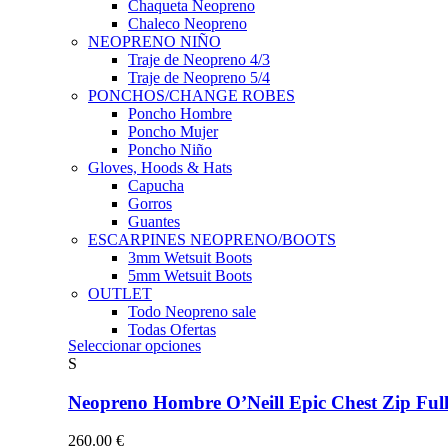
Chaqueta Neopreno
Chaleco Neopreno
NEOPRENO NIÑO
Traje de Neopreno 4/3
Traje de Neopreno 5/4
PONCHOS/CHANGE ROBES
Poncho Hombre
Poncho Mujer
Poncho Niño
Gloves, Hoods & Hats
Capucha
Gorros
Guantes
ESCARPINES NEOPRENO/BOOTS
3mm Wetsuit Boots
5mm Wetsuit Boots
OUTLET
Todo Neopreno
sale
Todas Ofertas
Este
Seleccionar opciones
producto
S
tiene
múltiples
Neopreno Hombre O’Neill Epic Chest Zip F
variantes.
Las
260.00
€