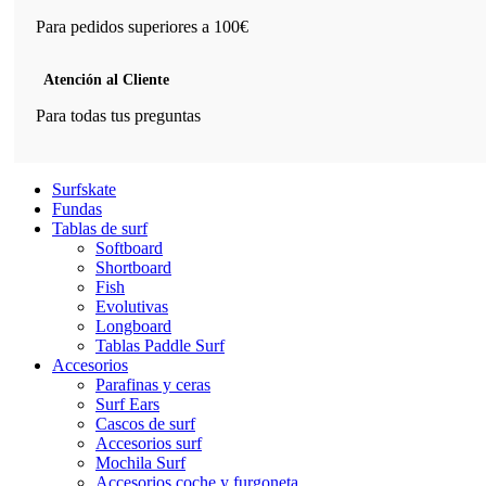
Para pedidos superiores a 100€
Atención al Cliente
Para todas tus preguntas
Surfskate
Fundas
Tablas de surf
Softboard
Shortboard
Fish
Evolutivas
Longboard
Tablas Paddle Surf
Accesorios
Parafinas y ceras
Surf Ears
Cascos de surf
Accesorios surf
Mochila Surf
Accesorios coche y furgoneta