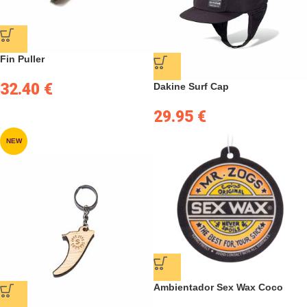
Fin Puller
32.40
€
Dakine Surf Cap
29.95
€
NEW
Ambientador Sex Wax Coco