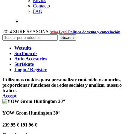
Envios
Contacto
FAQ
2024 SURF SEASONS
Política de venta y cancelación
Aviso Legal
Search
Wetsuits
Surfboards
Auto Accesories
Surfskate
Login / Register
Utilizamos cookies para personalizar contenido y anuncios,
proporcionar funciones de redes sociales y analizar nuestro
tráfico.
Accept
YOW Grom Huntington 30″
El
El
239.95
€
191.96
€
precio
precio