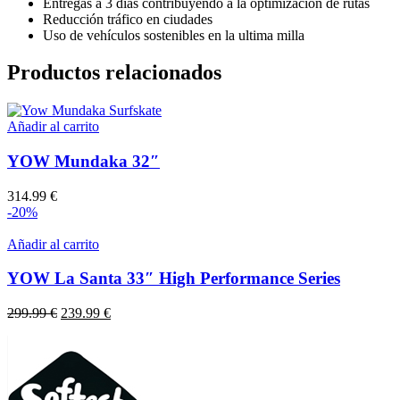
Entregas a 3 dias contribuyendo a la optimización de rutas
Reducción tráfico en ciudades
Uso de vehículos sostenibles en la ultima milla
Productos relacionados
Añadir al carrito
YOW Mundaka 32″
314.99
€
-20%
Añadir al carrito
YOW La Santa 33″ High Performance Series
El
El
299.99
€
239.99
€
precio
precio
original
actual
era:
es:
299.99 €.
239.99 €.