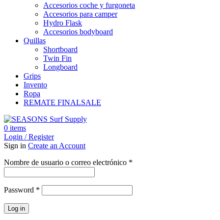
Accesorios coche y furgoneta
Accesorios para camper
Hydro Flask
Accesorios bodyboard
Quillas
Shortboard
Twin Fin
Longboard
Grips
Invento
Ropa
REMATE FINAL
SALE
0
items
Login / Register
Sign in
Create an Account
Obligatorio
Nombre de usuario o correo electrónico
*
Obligatorio
Password
*
Log in