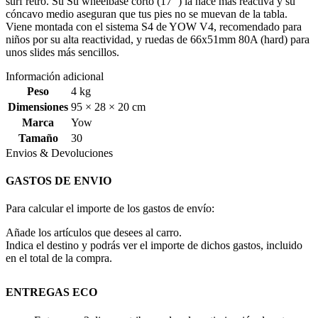
surf retro. Su Su wheelbase corto (17’’) la hace más reactiva y su
cóncavo medio aseguran que tus pies no se muevan de la tabla.
Viene montada con el sistema S4 de YOW V4, recomendado para
niños por su alta reactividad, y ruedas de 66x51mm 80A (hard) para
unos slides más sencillos.
Información adicional
Peso
4 kg
Dimensiones
95 × 28 × 20 cm
Marca
Yow
Tamaño
30
Envios & Devoluciones
GASTOS DE ENVIO
Para calcular el importe de los gastos de envío:
Añade los artículos que desees al carro.
Indica el destino y podrás ver el importe de dichos gastos, incluido
en el total de la compra.
ENTREGAS ECO