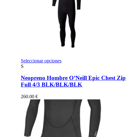
Este
Seleccionar opciones
producto
S
tiene
múltiples
Neopreno Hombre O’Neill Epic Chest Zip
variantes.
Full 4/3 BLK/BLK/BLK
Las
opciones
260.00
€
se
pueden
elegir
en
la
página
de