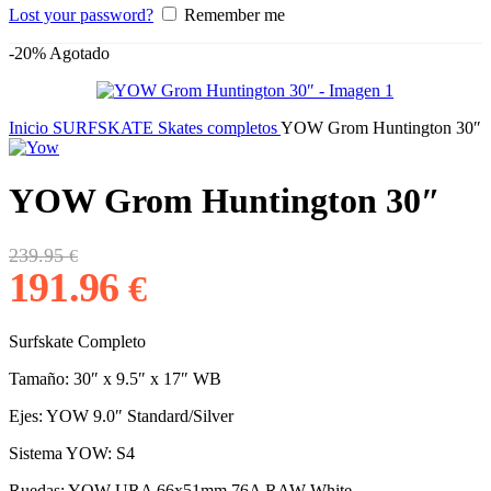
Lost your password?
Remember me
-20%
Agotado
Inicio
SURFSKATE
Skates completos
YOW Grom Huntington 30″
YOW Grom Huntington 30″
El
El
239.95
€
precio
precio
191.96
€
original
actual
era:
es:
239.95 €.
191.96 €.
Surfskate Completo
Tamaño: 30″ x 9.5″ x 17″ WB
Ejes: YOW 9.0″ Standard/Silver
Sistema YOW: S4
Ruedas: YOW URA 66x51mm 76A RAW White