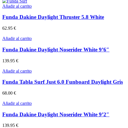
de
opciones
precios:
Añadir al carrito
se
desde
pueden
97.00 €
Funda Dakine Daylight Thruster 5.8 White
elegir
hasta
en
112.00 €
62.95
€
la
página
Añadir al carrito
de
producto
Funda Dakine Daylight Noserider White 9’6″
139.95
€
Añadir al carrito
Funda Tabla Surf Just 6.0 Funboard Daylight Gris
68.00
€
Añadir al carrito
Funda Dakine Daylight Noserider White 9’2″
139.95
€