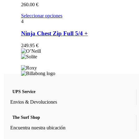
opciones
260.00
€
se
pueden
Este
Seleccionar opciones
elegir
producto
4
en
tiene
la
múltiples
Ninja Chest Zip Full 5/4 +
página
variantes.
de
Las
249.95
€
producto
opciones
se
pueden
elegir
en
la
página
de
UPS Service
producto
Envios & Devoluciones
The Surf Shop
Encuentra nuestra ubicación