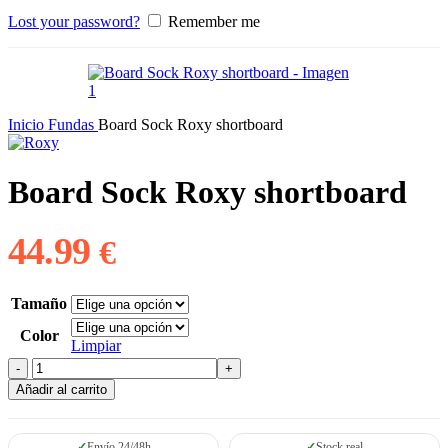
Lost your password?
Remember me
Inicio
Fundas
Board Sock Roxy shortboard
Board Sock Roxy shortboard
44.99
€
Tamaño
Color
Limpiar
Board
Sock
Añadir al carrito
Roxy
shortboard
cantidad
Envío 24/48h
Stock real