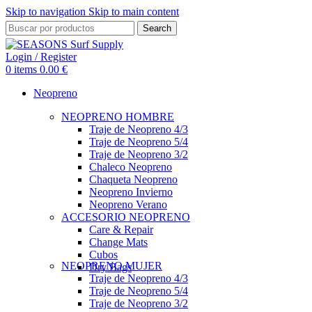
Skip to navigation
Skip to main content
Search
Login / Register
0
items
0.00
€
Neopreno
NEOPRENO HOMBRE
Traje de Neopreno 4/3
Traje de Neopreno 5/4
Traje de Neopreno 3/2
Chaleco Neopreno
Chaqueta Neopreno
Neopreno Invierno
Neopreno Verano
ACCESORIO NEOPRENO
Care & Repair
Change Mats
Cubos
NEOPRENO MUJER
Dry Bags
Traje de Neopreno 4/3
Traje de Neopreno 5/4
Traje de Neopreno 3/2