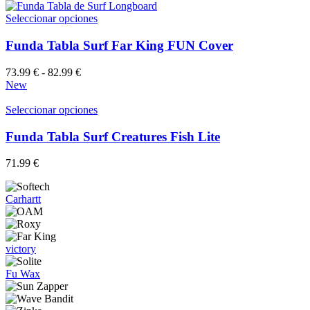
Este
Seleccionar opciones
producto
tiene
Funda Tabla Surf Far King FUN Cover
múltiples
variantes.
Rango
73.99
€
-
82.99
€
Las
de
New
opciones
precios:
se
desde
Este
Seleccionar opciones
pueden
73.99 €
producto
elegir
hasta
tiene
Funda Tabla Surf Creatures Fish Lite
en
82.99 €
múltiples
la
variantes.
71.99
€
página
Las
de
opciones
producto
se
Carhartt
pueden
elegir
en
la
victory
página
de
Fu Wax
producto