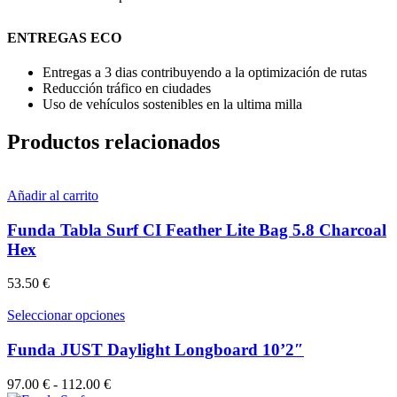
ENTREGAS ECO
Entregas a 3 dias contribuyendo a la optimización de rutas
Reducción tráfico en ciudades
Uso de vehículos sostenibles en la ultima milla
Productos relacionados
Añadir al carrito
Funda Tabla Surf CI Feather Lite Bag 5.8 Charcoal
Hex
53.50
€
Este
Seleccionar opciones
producto
tiene
Funda JUST Daylight Longboard 10’2″
múltiples
variantes.
Rango
97.00
€
-
112.00
€
Las