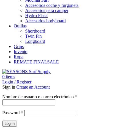
Mochila Surf
Accesorios coche y furgoneta
Accesorios para camper
Hydro Flask
Accesorios bodyboard
Quillas
Shortboard
Twin Fin
Longboard
Grips
Invento
Ropa
REMATE FINAL
SALE
0
items
Login / Register
Sign in
Create an Account
Obligatorio
Nombre de usuario o correo electrónico
*
Obligatorio
Password
*
Log in