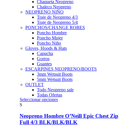
Chaqueta Neopreno
Chaleco Neopreno
NEOPRENO NIÑO
Traje de Neopreno 4/3
Traje de Neopreno 5/4
PONCHOS/CHANGE ROBES
Poncho Hombre
Poncho Mujer
Poncho Niño
Gloves, Hoods & Hats
Capucha
Gorros
Guantes
ESCARPINES NEOPRENO/BOOTS
3mm Wetsuit Boots
5mm Wetsuit Boots
OUTLET
Todo Neopreno
sale
Todas Ofertas
Este
Seleccionar opciones
producto
S
tiene
múltiples
Neopreno Hombre O’Neill Epic Chest Zip
variantes.
Full 4/3 BLK/BLK/BLK
Las