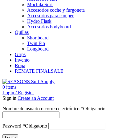
Mochila Surf
Accesorios coche y furgoneta
Accesorios para camper
Hydro Flask
Accesorios bodyboard
Quillas
Shortboard
Twin Fin
Longboard
Grips
Invento
Ropa
REMATE FINAL
SALE
0
items
Login / Register
Sign in
Create an Account
Nombre de usuario o correo electrónico
*
Obligatorio
Password
*
Obligatorio
Log in