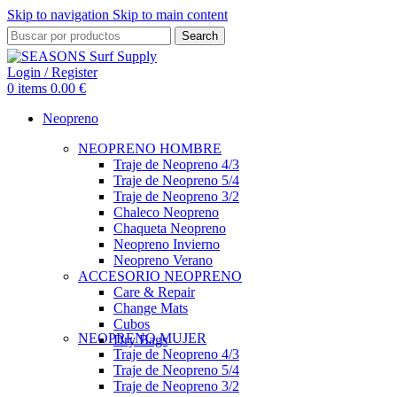
Skip to navigation
Skip to main content
Search
Login / Register
0
items
0.00
€
Neopreno
NEOPRENO HOMBRE
Traje de Neopreno 4/3
Traje de Neopreno 5/4
Traje de Neopreno 3/2
Chaleco Neopreno
Chaqueta Neopreno
Neopreno Invierno
Neopreno Verano
ACCESORIO NEOPRENO
Care & Repair
Change Mats
Cubos
NEOPRENO MUJER
Dry Bags
Traje de Neopreno 4/3
Traje de Neopreno 5/4
Traje de Neopreno 3/2