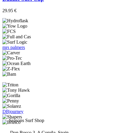
29.95
€
mrs palmers
DBjourney
Seasons Surf Shop
Don Bosco 3, A Coruña, Spain