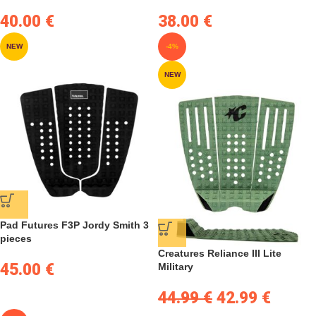
40.00
€
38.00
€
NEW
-4%
NEW
Pad Futures F3P Jordy Smith 3
pieces
Creatures Reliance III Lite
45.00
€
Military
44.99
€
42.99
€