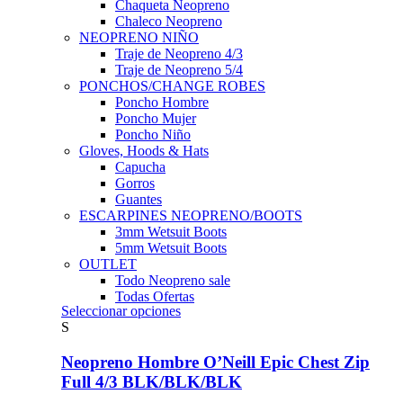
Chaqueta Neopreno
Chaleco Neopreno
NEOPRENO NIÑO
Traje de Neopreno 4/3
Traje de Neopreno 5/4
PONCHOS/CHANGE ROBES
Poncho Hombre
Poncho Mujer
Poncho Niño
Gloves, Hoods & Hats
Capucha
Gorros
Guantes
ESCARPINES NEOPRENO/BOOTS
3mm Wetsuit Boots
5mm Wetsuit Boots
OUTLET
Todo Neopreno
sale
Todas Ofertas
Este
Seleccionar opciones
producto
S
tiene
múltiples
Neopreno Hombre O’Neill Epic Chest Zip
variantes.
Full 4/3 BLK/BLK/BLK
Las