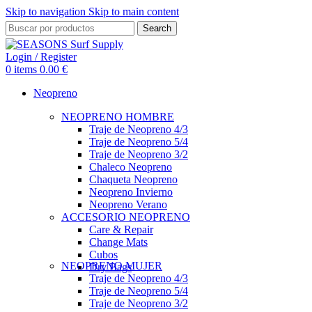
Skip to navigation
Skip to main content
Search
Login / Register
0
items
0.00
€
Neopreno
NEOPRENO HOMBRE
Traje de Neopreno 4/3
Traje de Neopreno 5/4
Traje de Neopreno 3/2
Chaleco Neopreno
Chaqueta Neopreno
Neopreno Invierno
Neopreno Verano
ACCESORIO NEOPRENO
Care & Repair
Change Mats
Cubos
NEOPRENO MUJER
Dry Bags
Traje de Neopreno 4/3
Traje de Neopreno 5/4
Traje de Neopreno 3/2