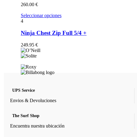
opciones
260.00
€
se
pueden
Este
Seleccionar opciones
elegir
producto
4
en
tiene
la
múltiples
Ninja Chest Zip Full 5/4 +
página
variantes.
de
Las
249.95
€
producto
opciones
se
pueden
elegir
en
la
página
de
UPS Service
producto
Envios & Devoluciones
The Surf Shop
Encuentra nuestra ubicación