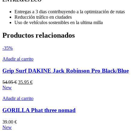
Entregas a 3 dias contribuyendo a la optimización de rutas
Reducción tráfico en ciudades
Uso de vehículos sostenibles en la ultima milla
Productos relacionados
-35%
Añadir al carrito
Grip Surf DAKINE Jack Robinson Pro Black/Blue
El
El
54.95
€
35.95
€
precio
precio
New
original
actual
era:
es:
Añadir al carrito
54.95 €.
35.95 €.
GORILLA Phat three nomad
39.00
€
New