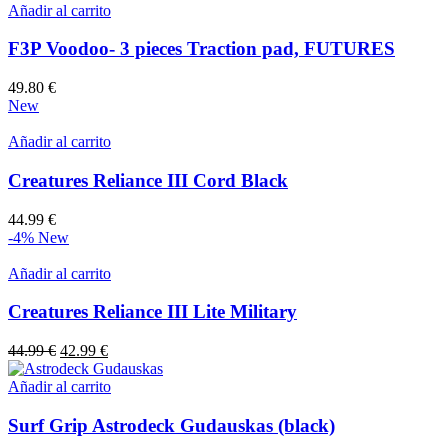
Añadir al carrito
F3P Voodoo- 3 pieces Traction pad, FUTURES
49.80
€
New
Añadir al carrito
Creatures Reliance III Cord Black
44.99
€
-4%
New
Añadir al carrito
Creatures Reliance III Lite Military
El
El
44.99
€
42.99
€
precio
precio
original
actual
Añadir al carrito
era:
es:
44.99 €.
42.99 €.
Surf Grip Astrodeck Gudauskas (black)