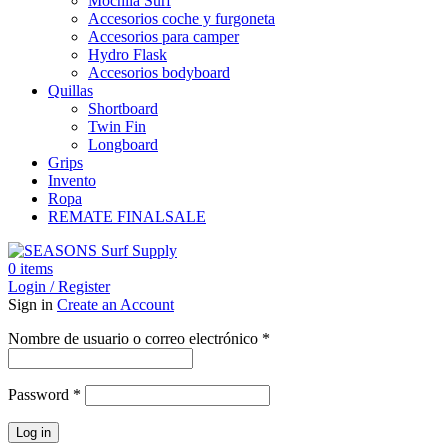
Mochila Surf
Accesorios coche y furgoneta
Accesorios para camper
Hydro Flask
Accesorios bodyboard
Quillas
Shortboard
Twin Fin
Longboard
Grips
Invento
Ropa
REMATE FINAL
SALE
0
items
Login / Register
Sign in
Create an Account
Obligatorio
Nombre de usuario o correo electrónico
*
Obligatorio
Password
*
Log in