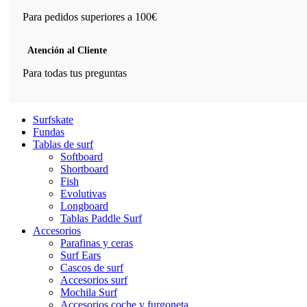
Para pedidos superiores a 100€
Atención al Cliente
Para todas tus preguntas
Surfskate
Fundas
Tablas de surf
Softboard
Shortboard
Fish
Evolutivas
Longboard
Tablas Paddle Surf
Accesorios
Parafinas y ceras
Surf Ears
Cascos de surf
Accesorios surf
Mochila Surf
Accesorios coche y furgoneta