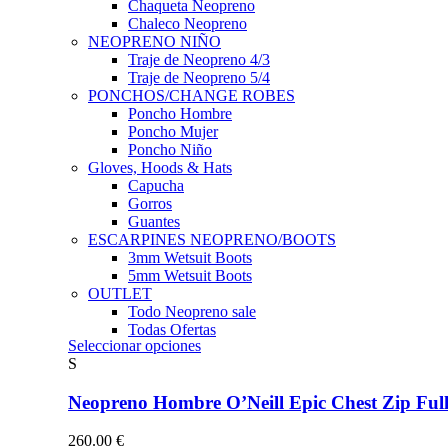
Chaqueta Neopreno
Chaleco Neopreno
NEOPRENO NIÑO
Traje de Neopreno 4/3
Traje de Neopreno 5/4
PONCHOS/CHANGE ROBES
Poncho Hombre
Poncho Mujer
Poncho Niño
Gloves, Hoods & Hats
Capucha
Gorros
Guantes
ESCARPINES NEOPRENO/BOOTS
3mm Wetsuit Boots
5mm Wetsuit Boots
OUTLET
Todo Neopreno
sale
Todas Ofertas
Este
Seleccionar opciones
producto
S
tiene
múltiples
Neopreno Hombre O’Neill Epic Chest Zip F
variantes.
Las
260.00
€