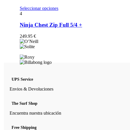
opciones
se
Este
Seleccionar opciones
pueden
producto
4
elegir
tiene
en
múltiples
Ninja Chest Zip Full 5/4 +
la
variantes.
página
Las
249.95
€
de
opciones
producto
se
pueden
elegir
en
la
página
de
UPS Service
producto
Envios & Devoluciones
The Surf Shop
Encuentra nuestra ubicación
Free Shipping