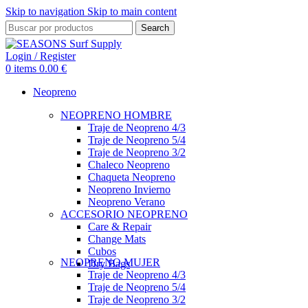
Skip to navigation
Skip to main content
Search
Login / Register
0
items
0.00
€
Neopreno
NEOPRENO HOMBRE
Traje de Neopreno 4/3
Traje de Neopreno 5/4
Traje de Neopreno 3/2
Chaleco Neopreno
Chaqueta Neopreno
Neopreno Invierno
Neopreno Verano
ACCESORIO NEOPRENO
Care & Repair
Change Mats
Cubos
NEOPRENO MUJER
Dry Bags
Traje de Neopreno 4/3
Traje de Neopreno 5/4
Traje de Neopreno 3/2