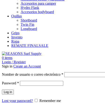
Accesorios para camper
Hydro Flask
Accesorios bodyboard
Quillas
Shortboard
Twin Fin
Longboard
Grips
Invento
Ropa
REMATE FINAL
SALE
0
items
Login / Register
Sign in
Create an Account
Obligatorio
Nombre de usuario o correo electrónico
*
Obligatorio
Password
*
Log in
Lost your password?
Remember me