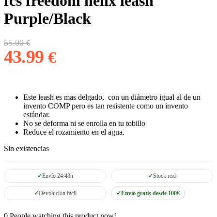
fcs freedom helix leash
Purple/Black
El
El
55.00
€
precio
precio
43.99
€
original
actual
era:
es:
55.00 €.
43.99 €.
Este leash es mas delgado, con un diámetro igual al de un
invento COMP pero es tan resistente como un invento
estándar.
No se deforma ni se enrolla en tu tobillo
Reduce el rozamiento en el agua.
Sin existencias
Envío 24/48h
Stock real
Devolución fácil
Envío gratis desde 100€
0
People watching this product now!