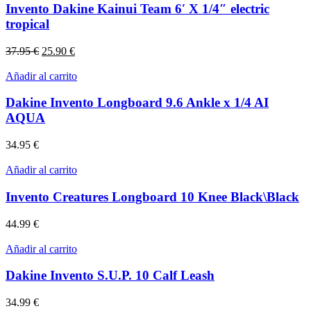
Invento Dakine Kainui Team 6′ X 1/4″ electric
tropical
El
El
37.95
€
25.90
€
precio
precio
original
actual
Añadir al carrito
era:
es:
37.95 €.
25.90 €.
Dakine Invento Longboard 9.6 Ankle x 1/4 AI
AQUA
34.95
€
Añadir al carrito
Invento Creatures Longboard 10 Knee Black\Black
44.99
€
Añadir al carrito
Dakine Invento S.U.P. 10 Calf Leash
34.99
€