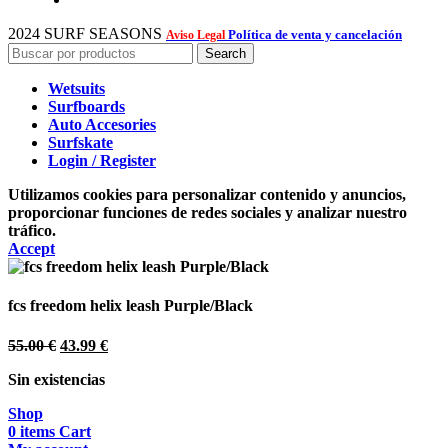
2024 SURF SEASONS
Política de venta y cancelación
Aviso Legal
Search
Wetsuits
Surfboards
Auto Accesories
Surfskate
Login / Register
Utilizamos cookies para personalizar contenido y anuncios,
proporcionar funciones de redes sociales y analizar nuestro
tráfico.
Accept
fcs freedom helix leash Purple/Black
El
El
55.00
€
43.99
€
precio
precio
Sin existencias
original
actual
era:
es:
Shop
55.00 €.
43.99 €.
0
items
Cart