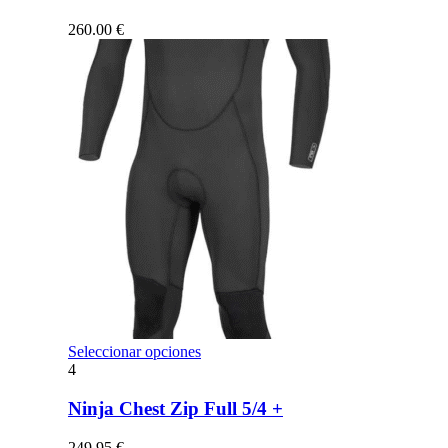
Las
opciones
260.00
€
se
pueden
elegir
en
la
página
de
producto
Este
Seleccionar opciones
producto
4
tiene
múltiples
Ninja Chest Zip Full 5/4 +
variantes.
Las
249.95
€