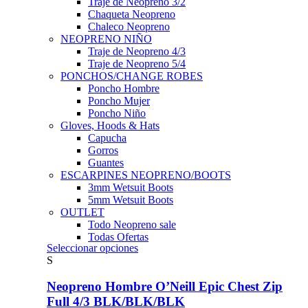
Traje de Neopreno 3/2
Chaqueta Neopreno
Chaleco Neopreno
NEOPRENO NIÑO
Traje de Neopreno 4/3
Traje de Neopreno 5/4
PONCHOS/CHANGE ROBES
Poncho Hombre
Poncho Mujer
Poncho Niño
Gloves, Hoods & Hats
Capucha
Gorros
Guantes
ESCARPINES NEOPRENO/BOOTS
3mm Wetsuit Boots
5mm Wetsuit Boots
OUTLET
Todo Neopreno
sale
Todas Ofertas
Este
Seleccionar opciones
producto
S
tiene
múltiples
Neopreno Hombre O’Neill Epic Chest Zip
variantes.
Full 4/3 BLK/BLK/BLK