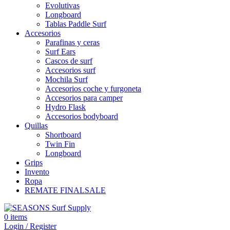
Evolutivas
Longboard
Tablas Paddle Surf
Accesorios
Parafinas y ceras
Surf Ears
Cascos de surf
Accesorios surf
Mochila Surf
Accesorios coche y furgoneta
Accesorios para camper
Hydro Flask
Accesorios bodyboard
Quillas
Shortboard
Twin Fin
Longboard
Grips
Invento
Ropa
REMATE FINAL
SALE
0
items
Login / Register