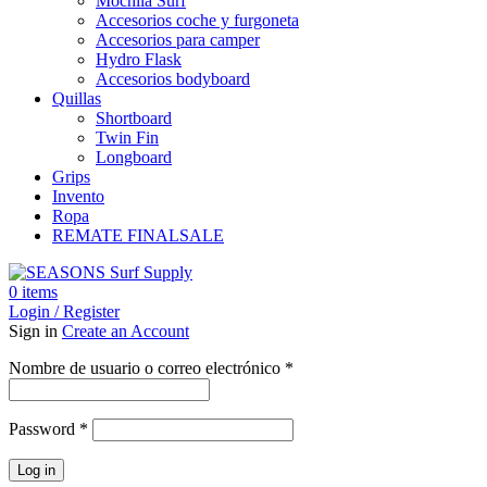
Mochila Surf
Accesorios coche y furgoneta
Accesorios para camper
Hydro Flask
Accesorios bodyboard
Quillas
Shortboard
Twin Fin
Longboard
Grips
Invento
Ropa
REMATE FINAL
SALE
0
items
Login / Register
Sign in
Create an Account
Obligatorio
Nombre de usuario o correo electrónico
*
Obligatorio
Password
*
Log in