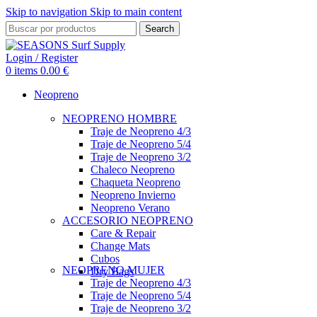
Skip to navigation
Skip to main content
Search
Login / Register
0
items
0.00
€
Neopreno
NEOPRENO HOMBRE
Traje de Neopreno 4/3
Traje de Neopreno 5/4
Traje de Neopreno 3/2
Chaleco Neopreno
Chaqueta Neopreno
Neopreno Invierno
Neopreno Verano
ACCESORIO NEOPRENO
Care & Repair
Change Mats
Cubos
NEOPRENO MUJER
Dry Bags
Traje de Neopreno 4/3
Traje de Neopreno 5/4
Traje de Neopreno 3/2