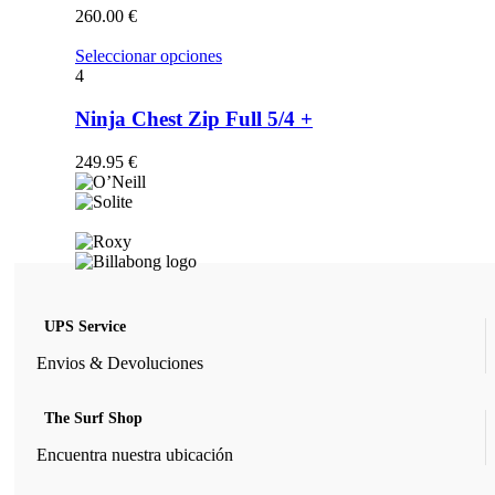
opciones
260.00
€
se
pueden
Este
Seleccionar opciones
elegir
producto
4
en
tiene
la
múltiples
Ninja Chest Zip Full 5/4 +
página
variantes.
de
Las
249.95
€
producto
opciones
se
pueden
elegir
en
la
página
de
UPS Service
producto
Envios & Devoluciones
The Surf Shop
Encuentra nuestra ubicación