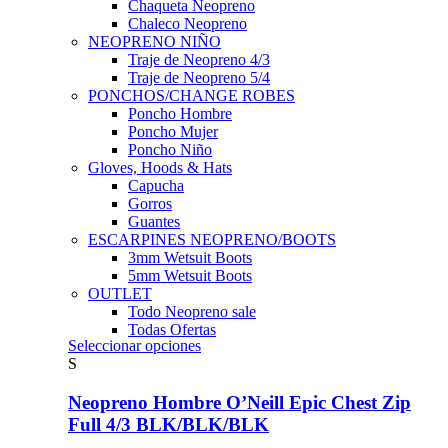
Chaqueta Neopreno
Chaleco Neopreno
NEOPRENO NIÑO
Traje de Neopreno 4/3
Traje de Neopreno 5/4
PONCHOS/CHANGE ROBES
Poncho Hombre
Poncho Mujer
Poncho Niño
Gloves, Hoods & Hats
Capucha
Gorros
Guantes
ESCARPINES NEOPRENO/BOOTS
3mm Wetsuit Boots
5mm Wetsuit Boots
OUTLET
Todo Neopreno
sale
Todas Ofertas
Este
Seleccionar opciones
producto
S
tiene
múltiples
Neopreno Hombre O’Neill Epic Chest Zip
variantes.
Full 4/3 BLK/BLK/BLK
Las