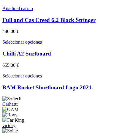
Las
opciones
Añadir al carrito
se
pueden
Full and Cas Creed 6.2 Black Stringer
elegir
en
440.00
€
la
página
Este
Seleccionar opciones
de
producto
producto
tiene
Chilli A2 Surfboard
múltiples
variantes.
655.00
€
Las
opciones
Este
Seleccionar opciones
se
producto
pueden
tiene
BAM Rocket Shortboard Logo 2021
elegir
múltiples
en
variantes.
la
Las
Carhartt
página
opciones
de
se
producto
pueden
elegir
victory
en