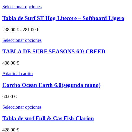
Este
Seleccionar opciones
producto
tiene
Tabla de Surf ST Hog Litecore – Softboard Ligero
múltiples
variantes.
Rango
238.00
€
-
281.00
€
Las
de
opciones
precios:
Este
Seleccionar opciones
se
desde
producto
pueden
238.00 €
tiene
TABLA DE SURF SEASONS 6´0 CREED
elegir
hasta
múltiples
en
281.00 €
variantes.
438.00
€
la
Las
página
opciones
Añadir al carrito
de
se
producto
pueden
Corcho Ocean Earth 6.0(segunda mano)
elegir
en
60.00
€
la
página
Este
Seleccionar opciones
de
producto
producto
tiene
Tabla de surf Full & Cas Fish Clarion
múltiples
variantes.
428.00
€