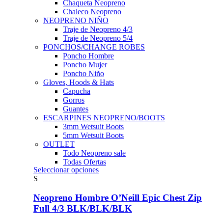
Chaqueta Neopreno
Chaleco Neopreno
NEOPRENO NIÑO
Traje de Neopreno 4/3
Traje de Neopreno 5/4
PONCHOS/CHANGE ROBES
Poncho Hombre
Poncho Mujer
Poncho Niño
Gloves, Hoods & Hats
Capucha
Gorros
Guantes
ESCARPINES NEOPRENO/BOOTS
3mm Wetsuit Boots
5mm Wetsuit Boots
OUTLET
Todo Neopreno
sale
Todas Ofertas
Este
Seleccionar opciones
producto
S
tiene
múltiples
Neopreno Hombre O’Neill Epic Chest Zip
variantes.
Full 4/3 BLK/BLK/BLK
Las