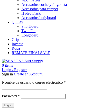
Mochila Surf
Accesorios coche y furgoneta
Accesorios para camper
Hydro Flask
Accesorios bodyboard
Quillas
Shortboard
Twin Fin
Longboard
Grips
Invento
Ropa
REMATE FINAL
SALE
0
items
Login / Register
Sign in
Create an Account
Obligatorio
Nombre de usuario o correo electrónico
*
Obligatorio
Password
*
Log in