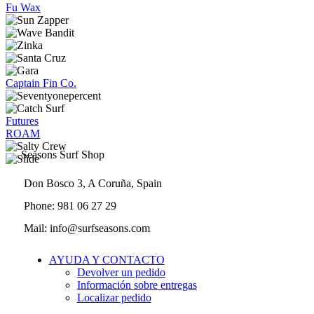
la
Fu Wax
página
de
producto
Captain Fin Co.
Futures
ROAM
Seasons Surf Shop
Don Bosco 3, A Coruña, Spain
Phone: 981 06 27 29
Mail: info@surfseasons.com
AYUDA Y CONTACTO
Devolver un pedido
Información sobre entregas
Localizar pedido