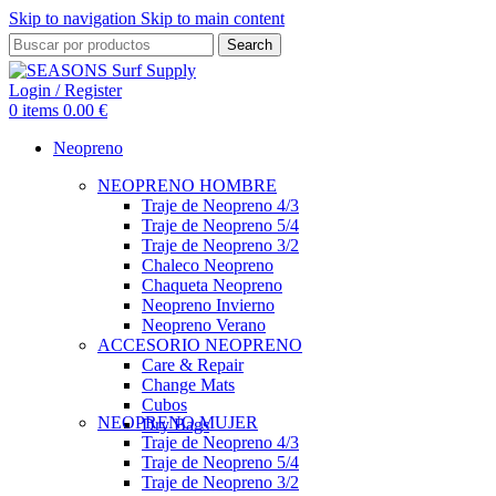
Skip to navigation
Skip to main content
Search
Login / Register
0
items
0.00
€
Neopreno
NEOPRENO HOMBRE
Traje de Neopreno 4/3
Traje de Neopreno 5/4
Traje de Neopreno 3/2
Chaleco Neopreno
Chaqueta Neopreno
Neopreno Invierno
Neopreno Verano
ACCESORIO NEOPRENO
Care & Repair
Change Mats
Cubos
NEOPRENO MUJER
Dry Bags
Traje de Neopreno 4/3
Traje de Neopreno 5/4
Traje de Neopreno 3/2