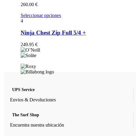
opciones
260.00
€
se
pueden
Este
Seleccionar opciones
elegir
producto
4
en
tiene
la
múltiples
Ninja Chest Zip Full 5/4 +
página
variantes.
de
Las
249.95
€
producto
opciones
se
pueden
elegir
en
la
página
de
UPS Service
producto
Envios & Devoluciones
The Surf Shop
Encuentra nuestra ubicación